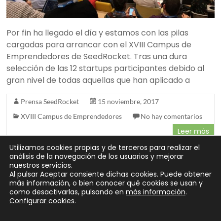
Por fin ha llegado el día y estamos con las pilas
cargadas para arrancar con el XVIII Campus de
Emprendedores de SeedRocket. Tras una dura
selección de las 12 startups participantes debido al
gran nivel de todas aquellas que han aplicado a
Prensa SeedRocket
15 noviembre, 2017
XVIII Campus de Emprendedores
No hay comentarios
Leer más
Utilizamos cookies propias y de terceros para realizar el
análisis de la navegación de los usuarios y mejorar
nuestros servicios.
Al pulsar Aceptar consiente dichas cookies. Puede obtener
« Anterior
más información, o bien conocer qué cookies se usan y
como desactivarlas, pulsando en
más información
.
Configurar cookies
.
Copyright © 2026
SeedRocket
. Todos los derechos reservados.
Tema
Spacious
de ThemeGrill. Funciona con:
WordPress
.