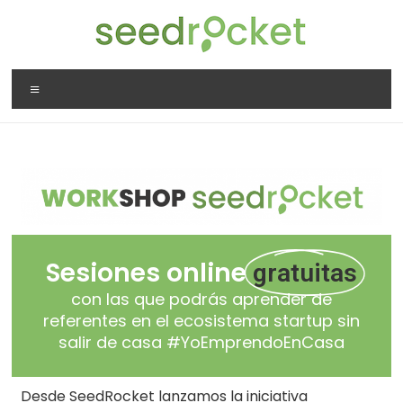
Sesiones online
gratuitas
con las que podrás aprender de
referentes en el ecosistema startup sin
salir de casa #YoEmprendoEnCasa
Desde SeedRocket lanzamos la iniciativa