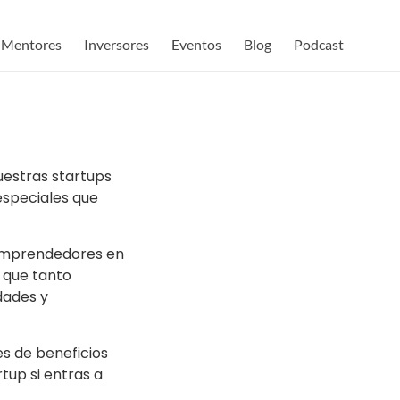
Mentores
Inversores
Eventos
Blog
Podcast
estras startups
especiales que
 emprendedores en
s que tanto
dades y
s de beneficios
tup si entras a