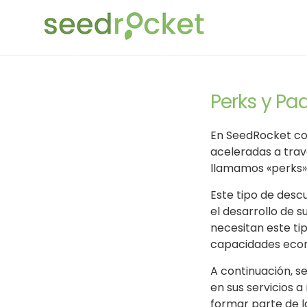
Perks y Pa
En SeedRocket co
aceleradas a trav
llamamos «perks»
Este tipo de des
el desarrollo de s
necesitan este ti
capacidades eco
A continuación, s
en sus servicios a
formar parte de l