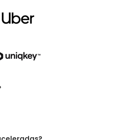
?
aceleradas?