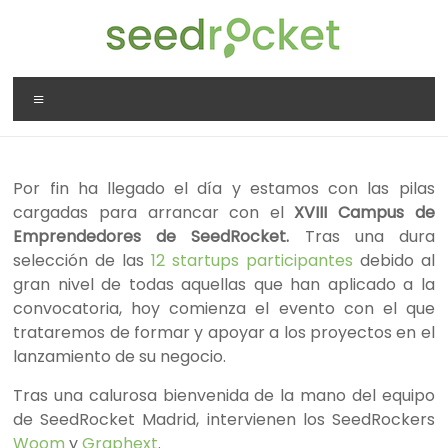
Saltar
al
contenido
SeedRocket
Menú
La
primera
aceleradora
Por fin ha llegado el día y estamos con las pilas
que
cargadas para arrancar con el
XVIII Campus de
nació
Emprendedores de SeedRocket.
Tras una dura
en
selección de las
12 startups participantes
debido al
España
gran nivel de todas aquellas que han aplicado a la
para
convocatoria, hoy comienza el evento con el que
startups
trataremos de formar y apoyar a los proyectos en el
TIC
lanzamiento de su negocio.
en
fase
Tras una calurosa bienvenida de la mano del equipo
inicial
de SeedRocket Madrid, intervienen los SeedRockers
Woom
y
Graphext
.