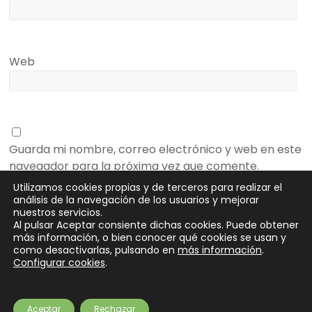
Web
Guarda mi nombre, correo electrónico y web en este
navegador para la próxima vez que comente.
Utilizamos cookies propias y de terceros para realizar el
análisis de la navegación de los usuarios y mejorar
nuestros servicios.
Al pulsar Aceptar consiente dichas cookies. Puede obtener
más información, o bien conocer qué cookies se usan y
como desactivarlas, pulsando en
más información
.
Configurar cookies
.
Copyright © 2026
SeedRocket
. Todos los derechos reservados.
Tema
Spacious
de ThemeGrill. Funciona con:
WordPress
.
Partners
Preguntas frecuentes
¿Eres inversor?
Contacto
Newsletter
Aceptar
Rechazar