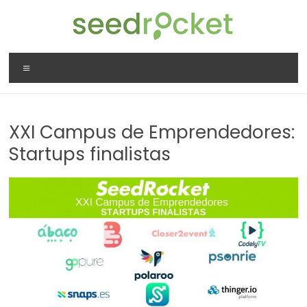
Saltar
al
contenido
SeedRocket
Menú
La
primera
aceleradora
XXI Campus de Emprendedores:
que
nació
Startups finalistas
en
España
para
startups
TIC
en
fase
inicial