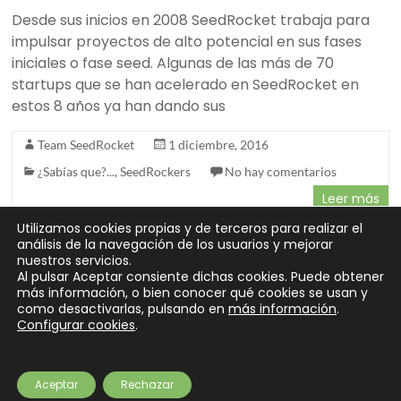
Desde sus inicios en 2008 SeedRocket trabaja para
impulsar proyectos de alto potencial en sus fases
iniciales o fase seed. Algunas de las más de 70
startups que se han acelerado en SeedRocket en
estos 8 años ya han dando sus
Team SeedRocket
1 diciembre, 2016
¿Sabías que?...
,
SeedRockers
No hay comentarios
Leer más
Utilizamos cookies propias y de terceros para realizar el
análisis de la navegación de los usuarios y mejorar
nuestros servicios.
Al pulsar Aceptar consiente dichas cookies. Puede obtener
« Anterior
Siguiente »
más información, o bien conocer qué cookies se usan y
como desactivarlas, pulsando en
más información
.
Configurar cookies
.
Copyright © 2026
SeedRocket
. Todos los derechos reservados.
Tema
Spacious
de ThemeGrill. Funciona con:
WordPress
.
Partners
Preguntas frecuentes
¿Eres inversor?
Contacto
Newsletter
Aceptar
Rechazar
Aviso legal
Privacidad
Cookies
Financiación