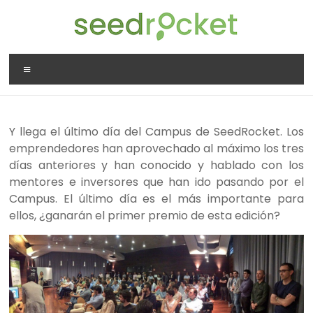
Saltar
al
contenido
SeedRocket
Menú
La
primera
aceleradora
Y llega el último día del Campus de SeedRocket. Los
que
emprendedores han aprovechado al máximo los tres
nació
días anteriores y han conocido y hablado con los
en
mentores e inversores que han ido pasando por el
España
Campus. El último día es el más importante para
para
ellos, ¿ganarán el primer premio de esta edición?
startups
TIC
en
fase
inicial