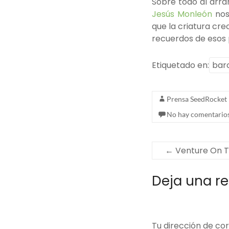
Sobre todo al arra
Jesús Monleón
nos
que la criatura cr
recuerdos de esos 
Etiquetado en:
bar
Prensa SeedRocket
No hay comentario
←
Venture On Th
Deja una r
Tu dirección de cor