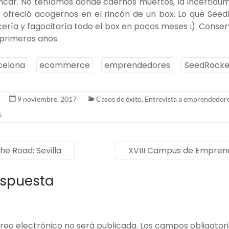
ncar. No teníamos dónde caernos muertos, la incertidu
 ofreció acogernos en el rincón de un box. Lo que Seed
ecería y fagocitaría todo el box en pocos meses :). Con
primeros años.
celona
ecommerce
emprendedores
SeedRocke
9 noviembre, 2017
Casos de éxito
,
Entrevista a emprendedor
s
e Road: Sevilla
XVIII Campus de Emprend
espuesta
reo electrónico no será publicada.
Los campos obligator