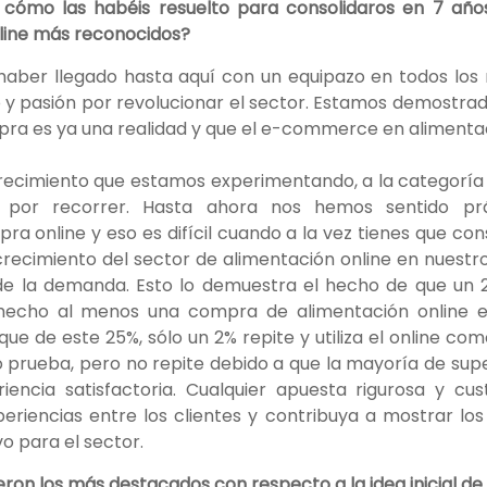
y cómo las habéis resuelto para consolidaros en 7 añ
ine más reconocidos?
haber llegado hasta aquí con un equipazo en todos los 
y pasión por revolucionar el sector. Estamos demostra
pra es ya una realidad y que el e-commerce en aliment
recimiento que estamos experimentando, a la categoría
 por recorrer. Hasta ahora nos hemos sentido prá
a online y eso es difícil cuando a la vez tienes que con
crecimiento del sector de alimentación online en nuestro
 de la demanda. Esto lo demuestra el hecho de que un 
echo al menos una compra de alimentación online en
e de este 25%, sólo un 2% repite y utiliza el online com
 lo prueba, pero no repite debido a que la mayoría de s
iencia satisfactoria. Cualquier apuesta rigurosa y cu
riencias entre los clientes y contribuya a mostrar los
o para el sector.
ron los más destacados con respecto a la idea inicial de