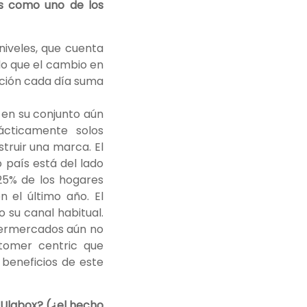
os como uno de los
niveles, que cuenta
do que el cambio en
ación cada día suma
 en su conjunto aún
cticamente solos
struir una marca. El
 país está del lado
25% de los hogares
 el último año. El
o su canal habitual.
upermercados aún no
stomer centric que
 beneficios de este
 Ulabox? (¿el hecho