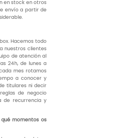
n en stock en otros
e envío a partir de
iderable.
labox. Hacemos todo
a nuestros clientes
uipo de atención al
las 24h, de lunes a
, cada mes rotamos
iempo a conocer y
e titulares ni decir
reglas de negocio
a de recurrencia y
n qué momentos os