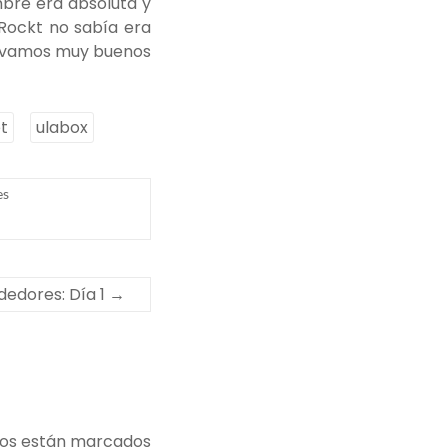
mbre era absoluta y
Rockt no sabía era
servamos muy buenos
t
ulabox
es
edores: Día 1
→
ios están marcados