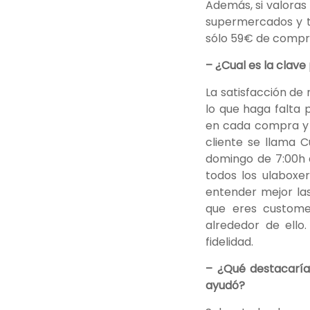
Además, si valoras
supermercados y ti
sólo 59€ de compra
– ¿Cual es la clav
La satisfacción de
lo que haga falta 
en cada compra y c
cliente se llama C
domingo de 7:00h 
todos los ulabox
entender mejor las 
que eres custome
alrededor de ello
fidelidad.
– ¿Qué destacarí
ayudó?