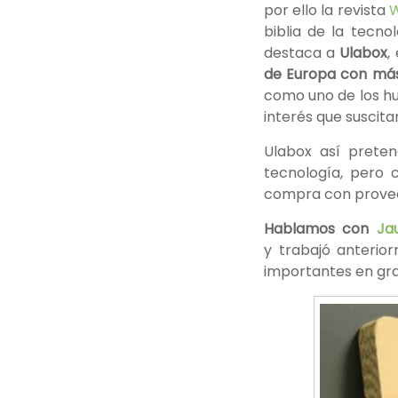
por ello la revista
W
biblia de la tecno
destaca a
Ulabox
,
de Europa con más
como uno de los hu
interés que suscit
Ulabox así preten
tecnología, pero 
compra con proveed
Hablamos con
Ja
y trabajó anterio
importantes en gr