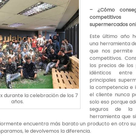
– ¿Cómo conseg
competitivo
supermercados onl
Este último año h
una herramienta de
que nos permite g
competitivos. Con
los precios de los
idénticos entr
principales super
la competencia e i
el cliente nunca 
x durante la celebración de los 7
años.
solo eso porque a
seguros de la 
herramienta que si
riormente encuentra más barato un producto en otro s
paramos, le devolvemos la diferencia.