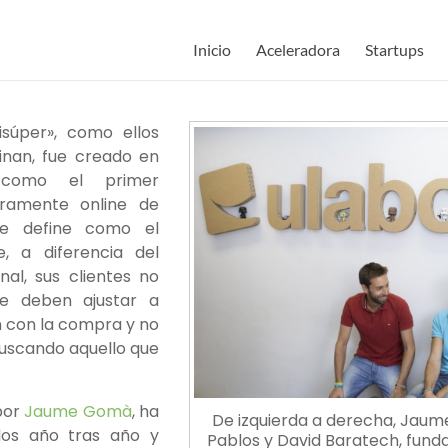
Inicio
Aceleradora
Startups
súper», como ellos
nan, fue creado en
como el primer
ramente online de
se define como el
e, a diferencia del
al, sus clientes no
e deben ajustar a
n con la compra y no
buscando aquello que
 por
Jaume Gomà
, ha
De izquierda a derecha, Jaum
dos año tras año y
Pablos y David Baratech, fund