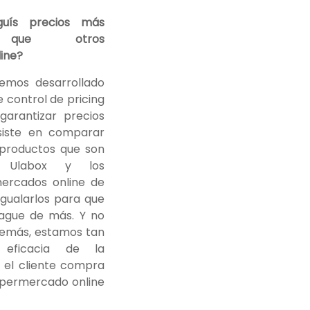
uís precios más
s que otros
ine?
emos desarrollado
 control de pricing
arantizar precios
siste en comparar
 productos que son
e Ulabox y los
mercados online de
gualarlos para que
pague de más. Y no
demás, estamos tan
eficacia de la
 el cliente compra
upermercado online