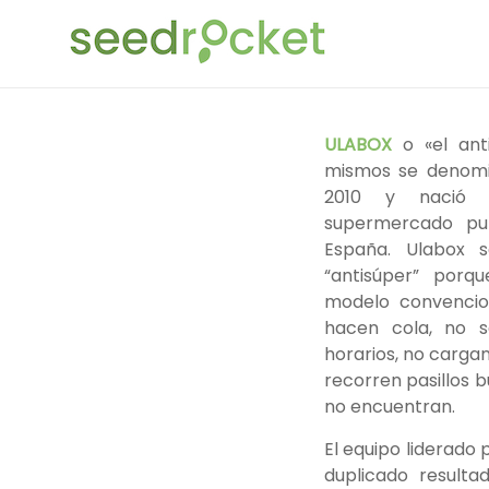
Saltar
SeedRocket
al
contenido
La
primera
aceleradora
ULABOX
o «el anti
que
mismos se denomi
nació
2010 y nació 
en
supermercado pu
España
España. Ulabox 
para
“antisúper” porqu
startups
modelo convencion
TIC
hacen cola, no s
en
horarios, no carga
fase
recorren pasillos 
inicial
no encuentran.
El equipo liderado
duplicado resulta