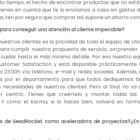
 tu tiempo, el hecho de encontrar productos que no está
enes en cuenta que te lo envíamos a casa sin gastos d
, ten por seguro que comprar así supone un ahorro cons
e para conseguir una atención al cliente impecable?
 nuestros clientes es la prioridad de todo el equipo de U
para cumplir nuestra propuesta de servicio, sorprender 
uidar hasta el más mínimo detalle. Por eso nuestro eq
ustomer Satisfaction y está disponible prácticamente 
a 23:00h vía teléfono, e-mail y redes sociales. Además
ers por el departamento para que todos dediquemos t
necesidades de nuestros clientes. Pero al final, no va d
r centric. Tienes que creértelo y montar todas las 
. Y como el Karma, si lo haces bien, volverá en form
as de SeedRocket como aceleradora de proyectos?¿E