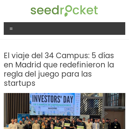
Saltar
al
contenido
SeedRocket
Menú
La
primera
aceleradora
El viaje del 34 Campus: 5 días
que
nació
en Madrid que redefinieron la
en
regla del juego para las
España
startups
para
startups
TIC
en
fase
inicial