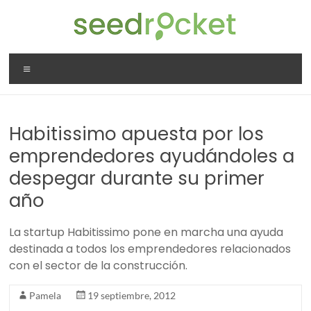
Saltar
al
contenido
SeedRocket
Menú
La
primera
aceleradora
Habitissimo apuesta por los
que
nació
emprendedores ayudándoles a
en
despegar durante su primer
España
año
para
startups
La startup Habitissimo pone en marcha una ayuda
TIC
destinada a todos los emprendedores relacionados
en
con el sector de la construcción.
fase
inicial
Pamela
19 septiembre, 2012