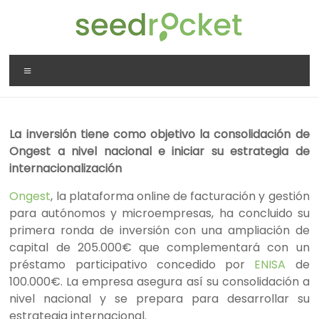
Saltar
al
contenido
SeedRocket
Menú
La
primera
aceleradora
La inversión tiene como objetivo la consolidación de
que
Ongest a nivel nacional e iniciar su estrategia de
nació
internacionalización
en
España
Ongest
, la plataforma online de facturación y gestión
para
para autónomos y microempresas, ha concluido su
startups
primera ronda de inversión con una ampliación de
TIC
capital de 205.000€ que complementará con un
en
préstamo participativo concedido por
ENISA
de
fase
100.000€. La empresa asegura así su consolidación a
inicial
nivel nacional y se prepara para desarrollar su
estrategia internacional.