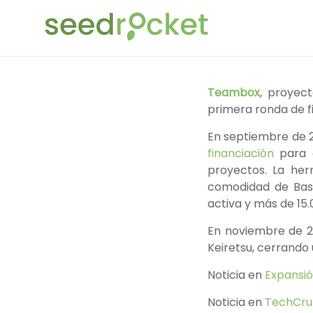
Saltar
SeedRocket
al
contenido
La
primera
aceleradora
Teambox
, proyect
que
primera ronda de f
nació
En septiembre de 2
en
financiación
para a
España
proyectos. La herr
para
comodidad de Bas
startups
activa y más de 15.
TIC
en
En noviembre de 20
fase
Keiretsu, cerrando
inicial
Noticia en
Expansi
Noticia en
TechCru