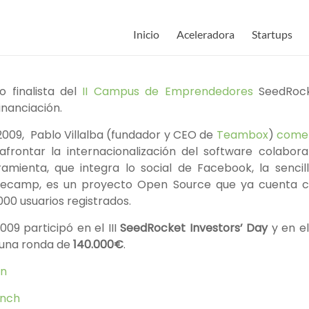
Inicio
Aceleradora
Startups
o finalista del
II Campus de Emprendedores
SeedRock
inanciación.
009, Pablo Villalba (fundador y CEO de
Teambox
)
comen
frontar la internacionalización del software colabora
amienta, que integra lo social de Facebook, la sencil
ecamp, es un proyecto Open Source que ya cuenta 
000 usuarios registrados.
09 participó en el III
SeedRocket Investors’ Day
y en el
 una ronda de
140.000€
.
ón
nch