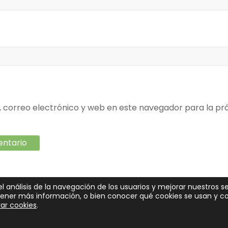
correo electrónico y web en este navegador para la pr
el análisis de la navegación de los usuarios y mejorar nuestros se
btener más información, o bien conocer qué cookies se usan y 
s. Tema
Spacious
de ThemeGrill.
ar cookies
.
Partners
Preguntas frecuentes
¿Eres inversor?
Con