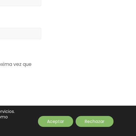
óxima vez que
rvicios.
como
Aceptar
Rechazar
tacto
Newsletter
Aviso legal
Privacidad
Cookies
Financiación