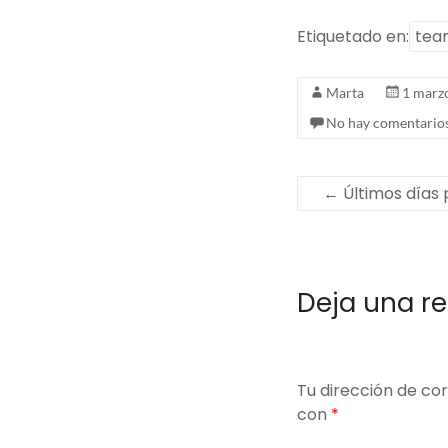
Etiquetado en:
tea
Marta
1 marz
No hay comentario
←
Últimos días 
Deja una r
Tu dirección de cor
con
*