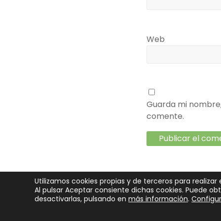
Web
Guarda mi nombre, 
comente.
Utilizamos cookies propias y de terceros para realizar 
Al pulsar Aceptar consiente dichas cookies. Puede o
Copyright © 2026
SeedRocket
. Todos los derechos reservado
desactivarlas, pulsando en
más información
.
Configur
Funciona con:
WordPress
.