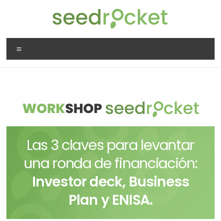
Las 3 claves para levantar
una ronda de financiación:
Investor deck, Business
Plan y ENISA.