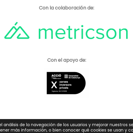
Con la colaboración de:
Con el apoyo de:
el análisis de la navegación de los usuarios y mejorar nuestros se
btener más información, o bien conocer qué cookies se usan y 
s. Tema
Spacious
de ThemeGrill.