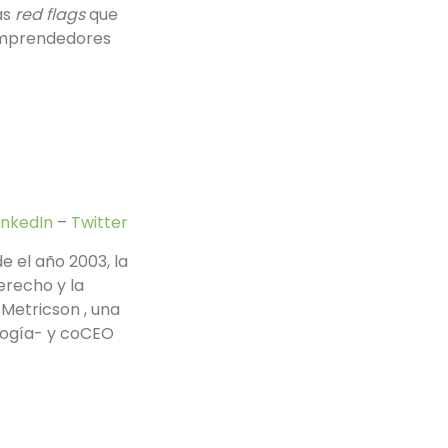
as
red flags
que
 emprendedores
inkedIn
–
Twitter
 el año 2003, la
erecho y la
 Metricson , una
ología- y coCEO