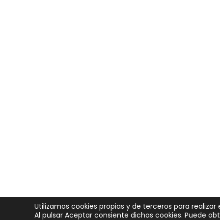
Utilizamos cookies propias y de terceros para realizar 
Al pulsar Aceptar consiente dichas cookies. Puede o
Copyright © 2026
SeedRocket
. Todos los derechos reservado