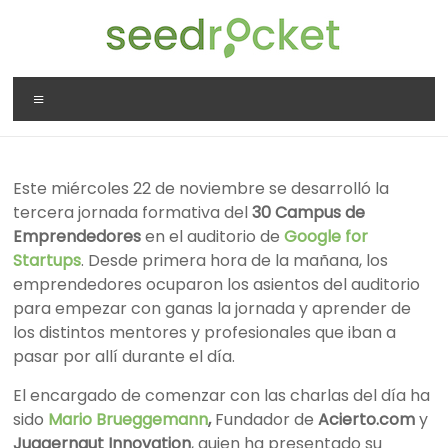
Saltar
al
contenido
SeedRocket
Menú
La
primera
aceleradora
Este miércoles 22 de noviembre se desarrolló la
que
tercera jornada formativa del
30 Campus de
nació
Emprendedores
en el auditorio de
Google for
en
Startups
. Desde primera hora de la mañana, los
España
emprendedores ocuparon los asientos del auditorio
para
para empezar con ganas la jornada y aprender de
startups
los distintos mentores y profesionales que iban a
TIC
pasar por allí durante el día.
en
fase
El encargado de comenzar con las charlas del día ha
inicial
sido
Mario Brueggemann
,
Fundador de
Acierto.com
y
Juggernaut Innovation
, quien ha presentado su