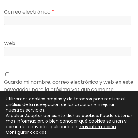
Correo electrónico
*
Web
Guarda mi nombre, correo electrónico y web en este
navegador para la próxima vez que comente.
Utilizamos cookies propias y de terceros para realizar el
análisis de la navegación de los usuarios y mejorar
nuestros servicios.
Al pulsar Aceptar consiente dichas cookies. Puede obtener
más información, o bien conocer qué cookies se usan y
como desactivarlas, pulsando en
más información
.
Configurar cookies
.