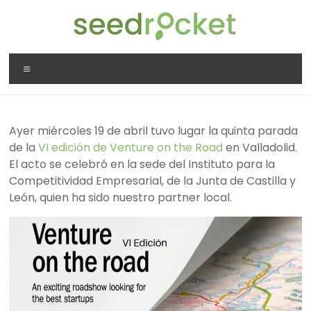
Saltar
al
contenido
SeedRocket
Menú
La
primera
aceleradora
Ayer miércoles 19 de abril tuvo lugar la quinta parada
que
de la
VI edición de Venture on the Road
en Valladolid.
nació
El acto se celebró en la sede del Instituto para la
en
Competitividad Empresarial, de la Junta de Castilla y
España
León, quien ha sido nuestro partner local.
para
startups
TIC
en
fase
inicial