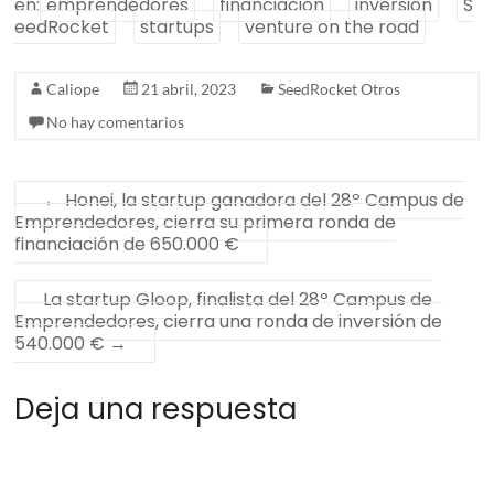
en:
emprendedores
financiación
inversión
S
eedRocket
startups
venture on the road
Caliope
21 abril, 2023
SeedRocket Otros
No hay comentarios
←
Honei, la startup ganadora del 28º Campus de
Emprendedores, cierra su primera ronda de
financiación de 650.000 €
La startup Gloop, finalista del 28º Campus de
Emprendedores, cierra una ronda de inversión de
540.000 €
→
Deja una respuesta