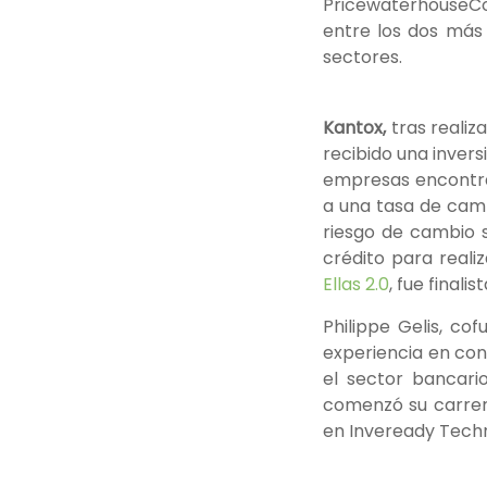
PricewaterhouseCo
entre los dos más
sectores.
Kantox,
tras reali
recibido una inver
empresas encontrar
a una tasa de camb
riesgo de cambio si
crédito para reali
Ellas 2.0
, fue finalis
Philippe Gelis, c
experiencia en con
el sector bancari
comenzó su carrera
en Inveready Techn