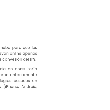
a nube para que los
levan online apenas
 convesión del 11%.
cia en consultoría
daron anteriomente
logías basados en
 (iPhone, Android,