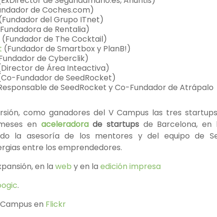
ExDirector de Segundamano.es, Anuntis)
undador de Coches.com)
(Fundador del Grupo ITnet)
Fundadora de Rentalia)
(Fundador de The Cocktail)
t
(Fundador de Smartbox y PlanB!)
Fundador de Cyberclik)
Director de Área Inteactiva)
 (Co-Fundador de SeedRocket)
Responsable de SeedRocket y Co-Fundador de Atrápalo
rsión, como ganadores del V Campus las tres startup
 meses en
aceleradora
de startups
de Barcelona, en
endo la asesoría de los mentores y del equipo de S
ergias entre los emprendedores.
Expansión, en la
web
y en la
edición impresa
oogic
.
el Campus en
Flickr