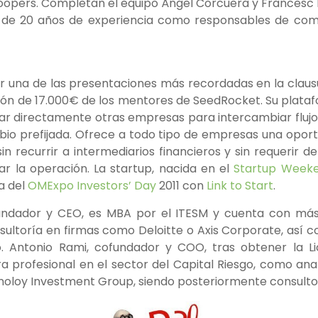
opers. Completan el equipo Ángel Corcuera y Francesc 
 de 20 años de experiencia como responsables de com
zar una de las presentaciones más recordadas en la clau
sión de 17.000€ de los mentores de SeedRocket. Su plataf
 directamente otras empresas para intercambiar flujos 
io prefijada. Ofrece a todo tipo de empresas una oport
n recurrir a intermediarios financieros y sin requerir d
zar la operación. La startup, nacida en el
Startup Week
ta del
OMExpo Investors’ Day
2011 con
Link to Start
.
ofundador y CEO, es MBA por el ITESM y cuenta con má
sultoría en firmas como Deloitte o Axis Corporate, así 
o. Antonio Rami, cofundador y COO, tras obtener la 
 profesional en el sector del Capital Riesgo, como anal
oloy Investment Group, siendo posteriormente consultor