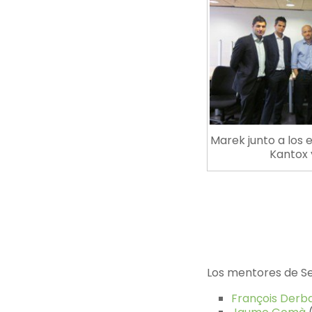
Marek junto a los
Kantox 
Los mentores de Se
Fran
çois Derba