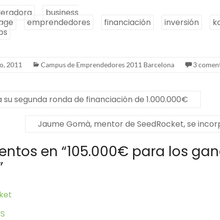
leradora
business
lage
emprendedores
financiación
inversión
k
ps
o, 2011
Campus de Emprendedores 2011 Barcelona
3 coment
 su segunda ronda de financiación de 1.000.000€
Jaume Gomà, mentor de SeedRocket, se incor
entos en “
105.000€ para los gan
”
ket
MS