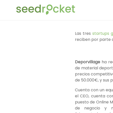
Saltar
SeedRocket
al
contenido
La
primera
aceleradora
Las tres
startups 
que
reciben por parte 
nació
en
España
Deporvillage
ha re
para
de material deport
startups
precios competitiv
TIC
de 50.000€, y sus p
en
fase
Cuenta con un equip
inicial
el CEO, cuenta co
puesto de Online 
de negocio y m