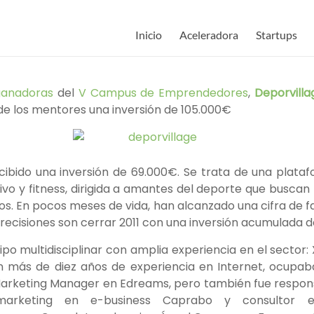
Inicio
Aceleradora
Startups
ganadoras
del
V Campus de Emprendedores
,
Deporvilla
de los mentores una inversión de 105.000€
cibido una inversión de 69.000€. Se trata de una pla
ivo y fitness, dirigida a amantes del deporte que busca
os. En pocos meses de vida, han alcanzado una cifra de 
recisiones son cerrar 2011 con una inversión acumulada d
o multidisciplinar con amplia experiencia en el sector: 
n más de diez años de experiencia en Internet, ocupab
Marketing Manager en Edreams, pero también fue respons
arketing en e-business Caprabo y consultor e