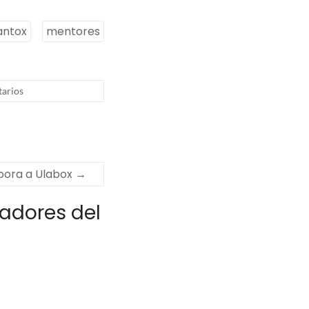
antox
mentores
arios
pora a Ulabox
→
adores del