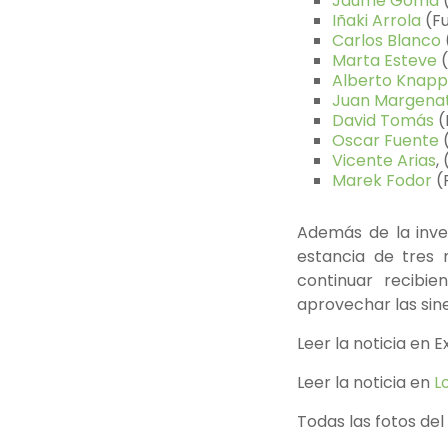
Jaume Gomà
(
Iñaki Arrola
(F
Carlos Blanco
Marta Esteve
(
Alberto Knapp
Juan Margena
David Tomás
(
Oscar Fuente
(
Vicente Arias
,
Marek Fodor
(
Además de la inve
estancia de tres
continuar recibi
aprovechar las sin
Leer la noticia en 
Leer la noticia en
L
Todas las fotos d