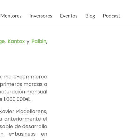
Mentores
Inversores
Eventos
Blog
Podcast
ge
,
Kantox
y
Palbin
,
taforma e-commerce
n primeras marcas a
facturación mensual
e 1.000.000€.
Xavier Pladellorens,
a anteriormente el
able de desarrollo
n e-business en