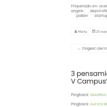
Etiquetado en:
ace
angels
deporvil
palbin
startu
Marta
25 may
←
Ongest cierra
3 pensami
V Campus
Pingback:
SeedRoc
Pingback:
Aurora 