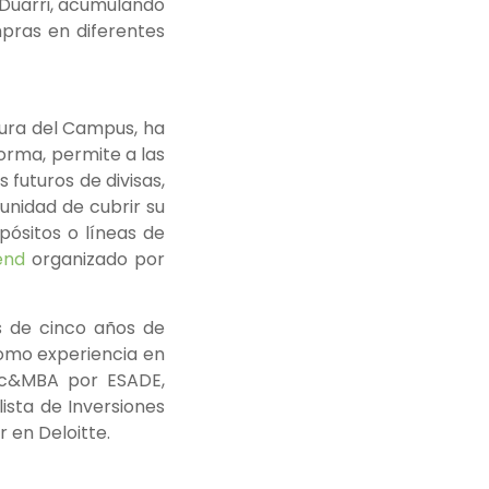
Duarri, acumulando
pras en diferentes
sura del Campus,
ha
orma, permite a las
futuros de divisas,
unidad de cubrir su
epósitos o líneas de
end
organizado por
s de cinco años de
como experiencia en
Lic&MBA por ESADE,
ista de Inversiones
 en Deloitte.