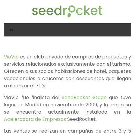
Saltar
al
contenido
SeedRocket
Menú
La
primera
aceleradora
ViaVip
es un club privado de compras de productos y
que
servicios relacionados exclusivamente con el turismo.
nació
Ofrecen a sus socios habitaciones de hotel, paquetes
en
vacacionales o cruceros con descuentos que llegan
España
a alcanzar el 70%.
para
startups
ViaVip fue finalista del
SeedRocket Stage
que tuvo
TIC
lugar en Madrid en noviembre de 2009, y la empresa
en
se encuentra actualmente instalada en la
fase
Aceleradora de Empresas
SeedRocket.
inicial
Las ventas se realizan en campañas de entre 3 y 5