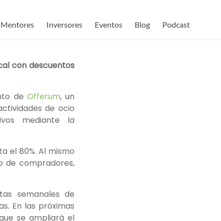
Mentores
Inversores
Eventos
Blog
Podcast
ocal con descuentos
nto de
Offerum
, un
ctividades de ocio
tivos mediante la
ta el 80%. Al mismo
mo de compradores,
rtas semanales de
as. En las próximas
que se ampliará el