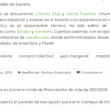
dades de España.
to se encuentran
Charles Elias
y
Sacha Fuentes
. Char
ero industrial y master en e-turismo con experiencia en s
tico, es el responsable técnico. Ha sido editor de
gio como
Xataka
y
Genbeta
. Cuentan además con el apo
fundaodres de
SeedRocket
, dónde están instalados desde
undador de Smartbox y PlanB!.
celona
compra colectiva
juan margenat
madrid
zo, 2010
SeedRocket
,
Startups Aceleradas
2 comentarios
a su primera ronda de financiación de más de 300.000€
Abierto el periodo de inscripción para el IV Campus de