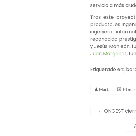
servicio a más ciu
Tras este proyec
producto, es Ingeni
ingeniero informá
reconocido presti
y Jesús Monleón, 
Juan Margenat
, f
Etiquetado en:
bar
Marta
10 mar
←
ONGEST cierr