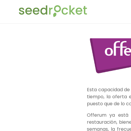
Saltar
SeedRocket
al
contenido
La
primera
aceleradora
que
nació
en
España
para
startups
TIC
Esta capacidad de 
en
tiempo, la oferta
fase
puesto que de lo co
inicial
Offerum ya está
restauración, bien
semanas, la frecu