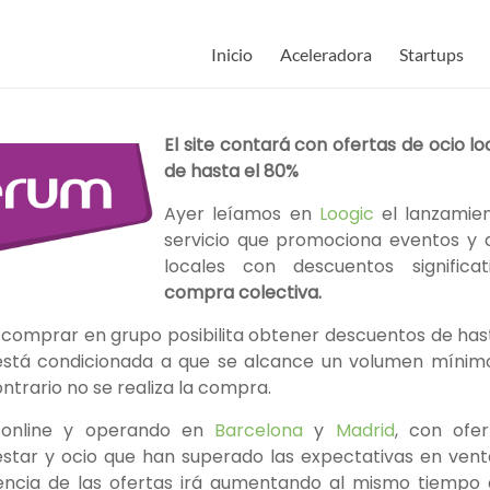
Inicio
Aceleradora
Startups
El site contará con ofertas de ocio l
de hasta el 80%
Ayer leíamos en
Loogic
el lanzamie
servicio que promociona eventos y a
locales con descuentos significa
compra colectiva.
comprar en grupo posibilita obtener descuentos de has
 está condicionada a que se alcance un volumen míni
ntrario no se realiza la compra.
 online y operando en
Barcelona
y
Madrid
, con ofe
estar y ocio que han superado las expectativas en vent
encia de las ofertas irá aumentando al mismo tiempo 