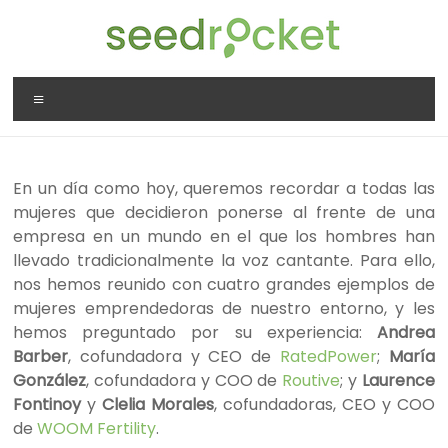
Saltar
al
contenido
SeedRocket
Menú
La
primera
aceleradora
En un día como hoy, queremos recordar a todas las
que
mujeres que decidieron ponerse al frente de una
nació
empresa en un mundo en el que los hombres han
en
llevado tradicionalmente la voz cantante. Para ello,
España
nos hemos reunido con cuatro grandes ejemplos de
para
mujeres emprendedoras de nuestro entorno, y les
startups
hemos preguntado por su experiencia:
Andrea
TIC
Barber
, cofundadora y CEO de
RatedPower
;
María
en
González
, cofundadora y COO de
Routive
; y
Laurence
fase
Fontinoy
y
Clelia Morales
, cofundadoras, CEO y COO
inicial
de
WOOM Fertility
.