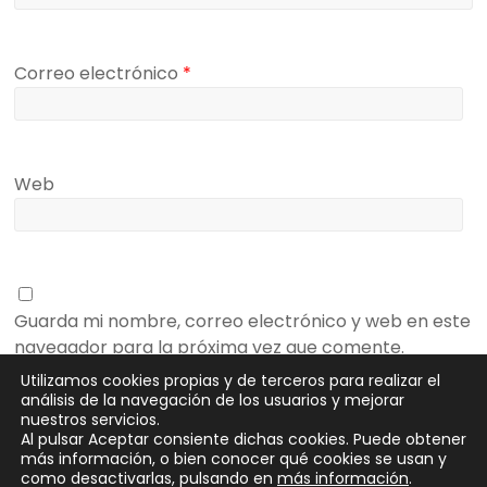
Correo electrónico
*
Web
Guarda mi nombre, correo electrónico y web en este
navegador para la próxima vez que comente.
Utilizamos cookies propias y de terceros para realizar el
análisis de la navegación de los usuarios y mejorar
nuestros servicios.
Al pulsar Aceptar consiente dichas cookies. Puede obtener
más información, o bien conocer qué cookies se usan y
como desactivarlas, pulsando en
más información
.