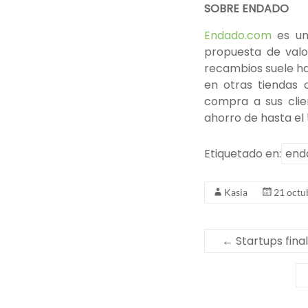
SOBRE ENDADO
Endado.com
es u
propuesta de valo
recambios suele ha
en otras tiendas o
compra a sus clie
ahorro de hasta el
Etiquetado en:
end
Kasia
21 octu
←
Startups fin