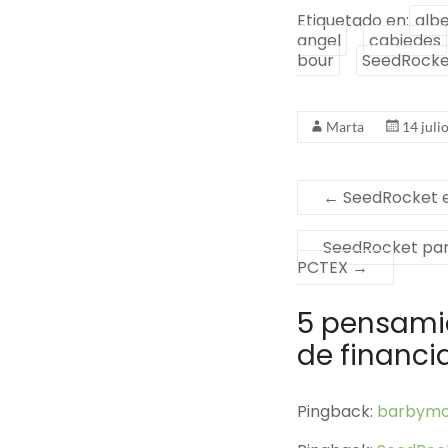
Etiquetado en:
albe
angel
cabiedes
bour
SeedRocke
Marta
14 juli
←
SeedRocket e
SeedRocket par
PCTEX
→
5 pensami
de financi
Pingback:
barbymo