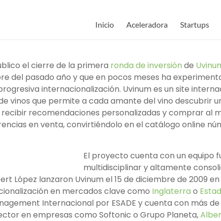
Inicio
Aceleradora
Startups
blico el cierre de la primera
ronda de inversión
de
Uvinu
bre del pasado año y que en pocos meses ha experimenta
rogresiva internacionalización. Uvinum es un site interna
 vinos que permite a cada amante del vino descubrir u
 recibir recomendaciones personalizadas y comprar al m
rencias en venta, convirtiéndolo en el catálogo online n
El proyecto cuenta con un equipo 
multidisciplinar y altamente consoli
bert López lanzaron Uvinum el 15 de diciembre de 2009 en
nacionalización en mercados clave como
Inglaterra
o
Estad
agement Internacional por ESADE y cuenta con más de 
sector en empresas como Softonic o Grupo Planeta,
Alber