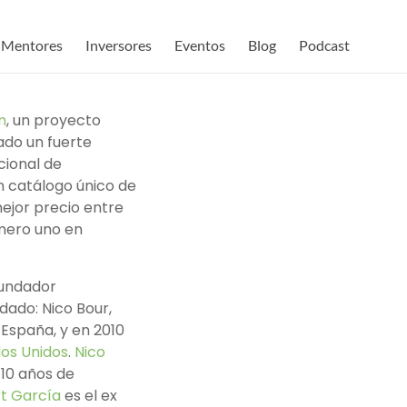
Mentores
Inversores
Eventos
Blog
Podcast
m
, un proyecto
do un fuerte
cional de
n catálogo único de
ejor precio entre
úmero uno en
fundador
dado: Nico Bour,
 España, y en 2010
os Unidos
.
Nico
10 años de
t García
es el ex