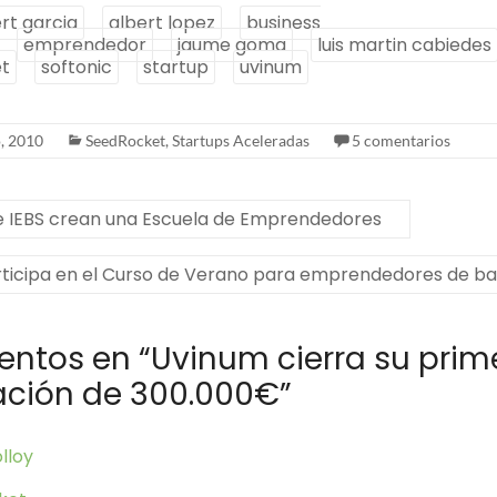
rt garcia
albert lopez
business
emprendedor
jaume goma
luis martin cabiedes
t
softonic
startup
uvinum
o, 2010
SeedRocket
,
Startups Aceleradas
5 comentarios
 IEBS crean una Escuela de Emprendedores
ticipa en el Curso de Verano para emprendedores de ba
entos en “
Uvinum cierra su prim
ación de 300.000€
”
lloy