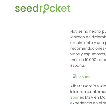
Saltar
SeedRocket
al
contenido
La
primera
aceleradora
Hoy se ha hecho pú
que
lanzado en diciem
nació
crecimiento y una p
en
recomendaciones de
España
vinos y espumosos,
para
más de 10.000 refe
startups
España.
TIC
en
fase
Albert García y Al
inicial
iniciaron su inter
Bour
es MBA en Man
experiencia en el 