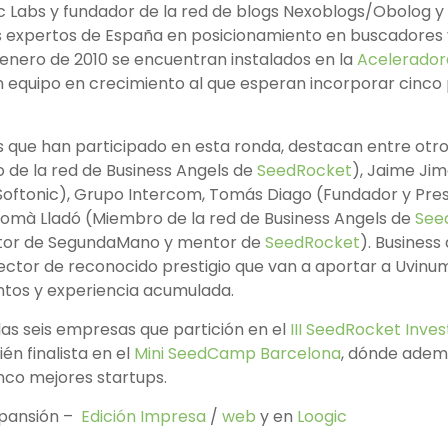
ic Labs y fundador de la red de blogs Nexoblogs/Obolog y
s expertos de España en posicionamiento en buscadores
 enero de 2010 se encuentran instalados en la
Acelerador
 equipo en crecimiento al que esperan incorporar cinco
s que han participado en esta ronda, destacan entre otro
de la red de Business Angels de
SeedRocket
), Jaime Ji
Softonic), Grupo Intercom, Tomás Diago (Fundador y Pre
omà Lladó (Miembro de la red de Business Angels de
See
tor de SegundaMano y mentor de
SeedRocket
). Business
ector de reconocido prestigio que van a aportar a Uvinum 
ntos y experiencia acumulada.
las seis empresas que partición en el
III SeedRocket Inves
én finalista en el
Mini SeedCamp Barcelona
, dónde adem
nco mejores startups.
xpansión –
Edición Impresa
/
web
y en
Loogic