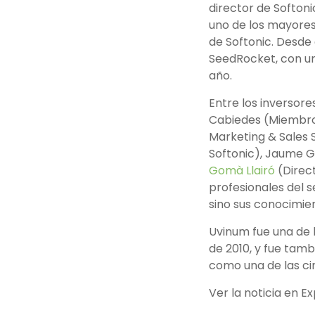
director de Softon
uno de los mayore
de Softonic. Desde
SeedRocket, con un
año.
Entre los inversore
Cabiedes (Miembro 
Marketing & Sales 
Softonic), Jaume G
Gomà Llairó
(Direc
profesionales del s
sino sus conocimie
Uvinum fue una de 
de 2010, y fue tambi
como una de las ci
Ver la noticia en E