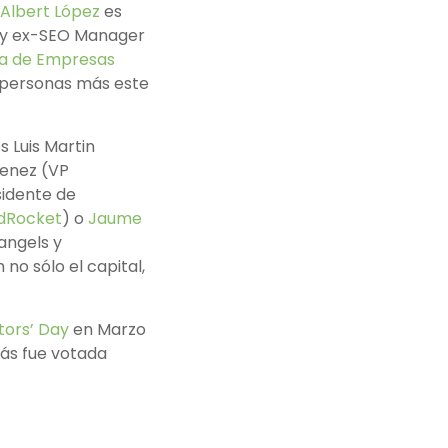
Albert López
es
 y ex-SEO Manager
a de Empresas
 personas más este
s Luis Martin
menez (VP
sidente de
dRocket
) o
Jaume
 angels y
no sólo el capital,
tors’ Day
en Marzo
ás fue votada