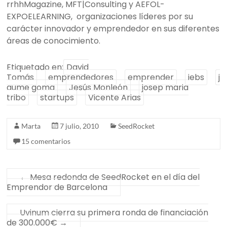
rrhhMagazine, MFT|Consulting y AEFOL-
EXPOELEARNING, organizaciones líderes por su
carácter innovador y emprendedor en sus diferentes
áreas de conocimiento.
Etiquetado en:
David
Tomás
emprendedores
emprender
iebs
j
aume goma
Jesús Monleón
josep maria
tribo
startups
Vicente Arias
Marta
7 julio, 2010
SeedRocket
15 comentarios
←
Mesa redonda de SeedRocket en el día del
Emprendor de Barcelona
Uvinum cierra su primera ronda de financiación
de 300.000€
→