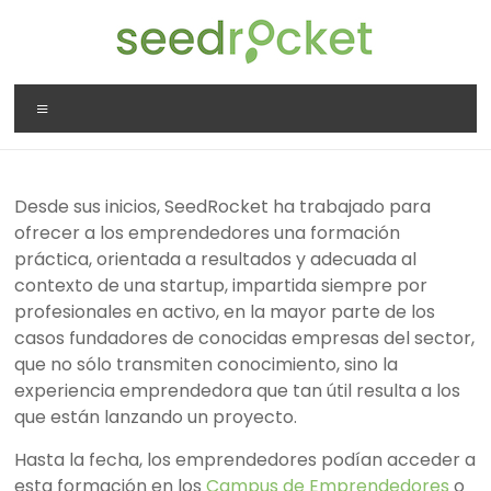
Saltar
al
contenido
SeedRocket
Menú
La
primera
aceleradora
Desde sus inicios, SeedRocket ha trabajado para
que
ofrecer a los emprendedores una formación
nació
práctica, orientada a resultados y adecuada al
en
contexto de una startup, impartida siempre por
España
profesionales en activo, en la mayor parte de los
para
casos fundadores de conocidas empresas del sector,
startups
que no sólo transmiten conocimiento, sino la
TIC
experiencia emprendedora que tan útil resulta a los
en
que están lanzando un proyecto.
fase
inicial
Hasta la fecha, los emprendedores podían acceder a
esta formación en los
Campus de Emprendedores
o