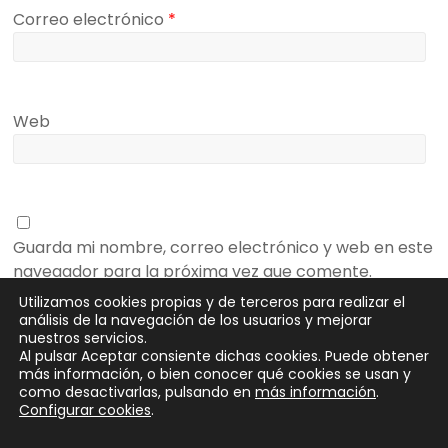
Correo electrónico
*
Web
Guarda mi nombre, correo electrónico y web en este
navegador para la próxima vez que comente.
Utilizamos cookies propias y de terceros para realizar el
análisis de la navegación de los usuarios y mejorar
nuestros servicios.
Al pulsar Aceptar consiente dichas cookies. Puede obtener
más información, o bien conocer qué cookies se usan y
como desactivarlas, pulsando en
más información
.
Configurar cookies
.
Copyright © 2026
SeedRocket
. Todos los derechos reservados.
Tema
Spacious
de ThemeGrill. Funciona con:
WordPress
.