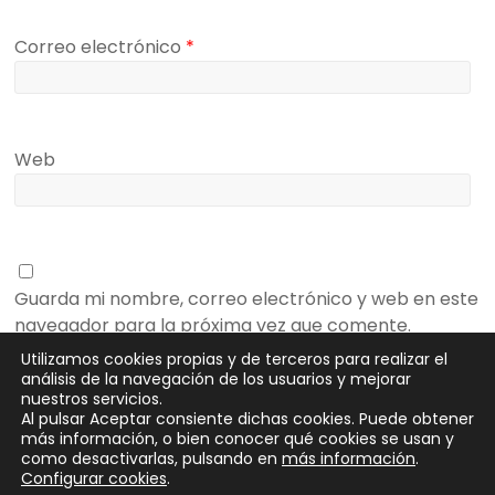
Correo electrónico
*
Web
Guarda mi nombre, correo electrónico y web en este
navegador para la próxima vez que comente.
Utilizamos cookies propias y de terceros para realizar el
análisis de la navegación de los usuarios y mejorar
nuestros servicios.
Al pulsar Aceptar consiente dichas cookies. Puede obtener
más información, o bien conocer qué cookies se usan y
como desactivarlas, pulsando en
más información
.
Configurar cookies
.