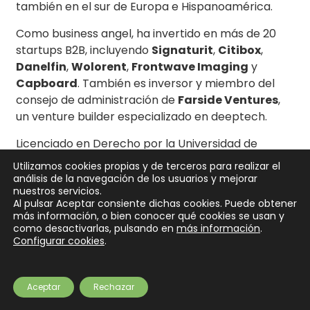
también en el sur de Europa e Hispanoamérica.
Como business angel, ha invertido en más de 20
startups B2B, incluyendo
Signaturit
,
Citibox
,
Danelfin
,
Wolorent
,
Frontwave Imaging
y
Capboard
.
También es inversor y miembro del
consejo de administración de
Farside Ventures
,
un venture builder especializado en deeptech.
Licenciado en Derecho por la Universidad de
Barcelona, MBA por ESADE y ha cursado el
Utilizamos cookies propias y de terceros para realizar el
Advanced Management Program en IESE.
análisis de la navegación de los usuarios y mejorar
nuestros servicios.
Al pulsar Aceptar consiente dichas cookies. Puede obtener
más información, o bien conocer qué cookies se usan y
como desactivarlas, pulsando en
más información
.
Configurar cookies
.
Copyright © 2026
SeedRocket
. Todos los derechos reservados.
Tema
Spacious
de ThemeGrill. Funciona con:
WordPress
.
Partners
Preguntas frecuentes
¿Eres inversor?
Contacto
Newsletter
Aceptar
Rechazar
Aviso legal
Privacidad
Cookies
Financiación