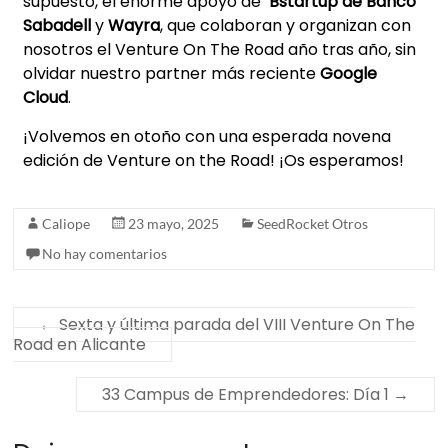
supuesto, el enorme apoyo de
Bstartup de Banco
Sabadell
y
Wayra
, que colaboran y organizan con
nosotros el Venture On The Road año tras año, sin
olvidar nuestro partner más reciente
Google
Cloud
.
¡Volvemos en otoño con una esperada novena
edición de Venture on the Road! ¡Os esperamos!
Caliope
23 mayo, 2025
SeedRocket Otros
No hay comentarios
←
Sexta y última parada del VIII Venture On The
Road en Alicante
33 Campus de Emprendedores: Día 1
→