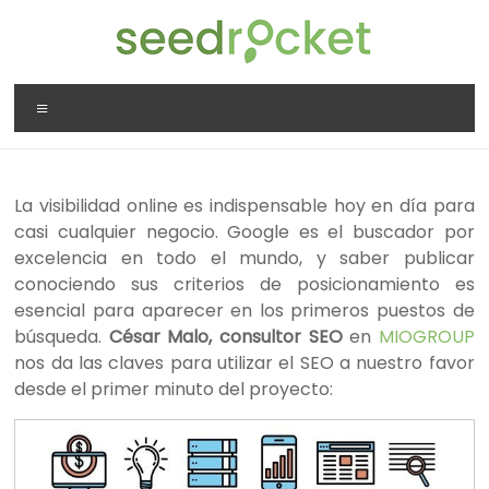
Saltar
al
contenido
SeedRocket
Menú
La
primera
aceleradora
La visibilidad online es indispensable hoy en día para
que
casi cualquier negocio. Google es el buscador por
nació
excelencia en todo el mundo, y saber publicar
en
conociendo sus criterios de posicionamiento es
España
esencial para aparecer en los primeros puestos de
para
búsqueda.
César Malo, consultor SEO
en
MIOGROUP
startups
nos da las claves para utilizar el SEO a nuestro favor
TIC
desde el primer minuto del proyecto:
en
fase
inicial