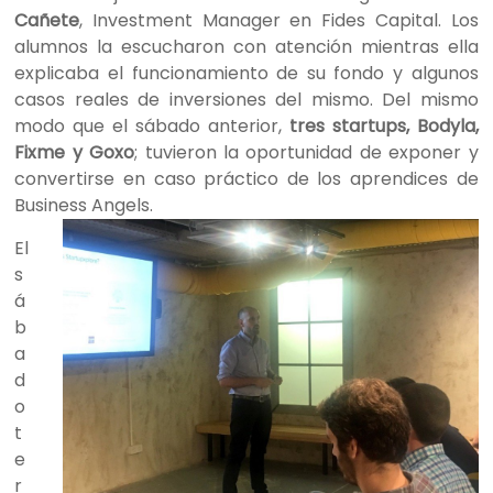
Cañete
, Investment Manager en Fides Capital. Los
alumnos la escucharon con atención mientras ella
explicaba el funcionamiento de su fondo y algunos
casos reales de inversiones del mismo. Del mismo
modo que el sábado anterior,
tres startups, Bodyla,
Fixme y Goxo
; tuvieron la oportunidad de exponer y
convertirse en caso práctico de los aprendices de
Business Angels.
El
s
á
b
a
d
o
t
e
r