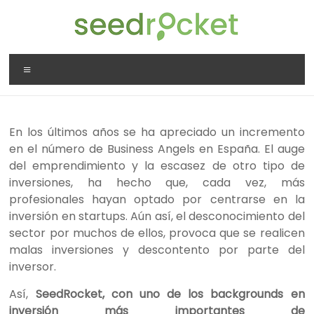
Saltar
al
contenido
SeedRocket
Menú
La
primera
aceleradora
En los últimos años se ha apreciado un incremento
que
en el número de Business Angels en España. El auge
nació
del emprendimiento y la escasez de otro tipo de
en
inversiones, ha hecho que, cada vez, más
España
profesionales hayan optado por centrarse en la
para
inversión en startups. Aún así, el desconocimiento del
startups
sector por muchos de ellos, provoca que se realicen
TIC
malas inversiones y descontento por parte del
en
inversor.
fase
inicial
Así,
SeedRocket, con uno de los backgrounds en
inversión más importantes de