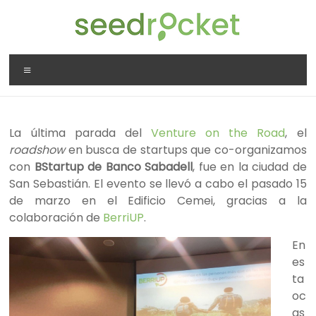
Saltar
al
contenido
SeedRocket
Menú
La
primera
aceleradora
La última parada del
Venture on the Road
, el
que
roadshow
en busca de startups que co-organizamos
nació
con
BStartup de Banco Sabadell
, fue en la ciudad de
en
San Sebastián. El evento se llevó a cabo el pasado 15
España
de marzo en el Edificio Cemei, gracias a la
para
colaboración de
BerriUP
.
startups
TIC
En
en
es
fase
ta
inicial
oc
as