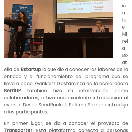
ió
n
fu
e
Mi
rei
a
Bo
at
ella de
Bstartup
la que dio a conocer las labores de la
entidad y el funcionamiento del programa que se
lleva a cabo. Garikoitz Gastaminza de la aceleradora
BerriUP
también hizo su intervención como
colaboradores, e hizo una excelente introducción al
evento. Desde SeedRocket, Paloma Barreiro introdujo
a los participantes.
En primer lugar, se dio a conocer el proyecto de
Transporter
. Esta plataforma conecta a personas