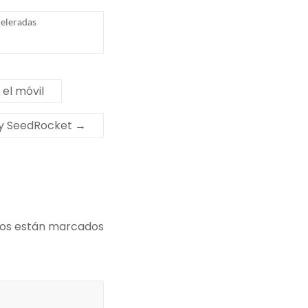
celeradas
 el móvil
by SeedRocket
→
ios están marcados