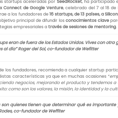
las startups aceleradas por
SeedRocket
, ha participado 
x Connect de Google Venture
, celebrado del 7 al 18 de
rae a los fundadores de
16 startups, de 13 países, a Silico
 objetivo principal de difundir los
conocimientos clave
par
tegias empresariales a
través de sesiones de mentoring
.
tups eran de fuera de los Estados Unidos. Vives con otra 
s al día” Roger del Sol, co-fundador de Wefitter
 de los fundadores, recomienda a cualquier startup part
éstas características ya que en muchas ocasiones “
emp
ciendo negocios, mejorando el producto y tendemos a ol
ito: como son los valores, la misión, la identidad y la cul
 son quienes tienen que determinar qué es importante 
 Rodes, co-fundador de Weffiter