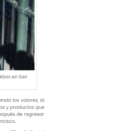
ckbox en San
endo los valores, la
dos y productos que
después de regresar
ncisco
.