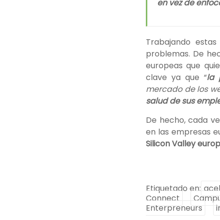
en vez de enfoc
Trabajando estas
problemas. De he
europeas que qui
clave ya que “
la
mercado de los we
salud de sus empl
De hecho, cada ve
en las empresas e
Silicon Valley euro
Etiquetado en:
ace
Connect
Camp
Enterpreneurs