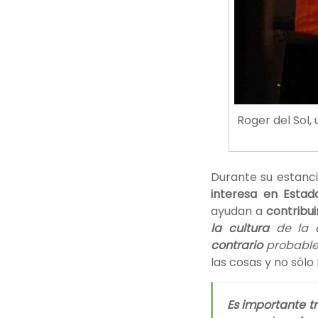
Roger del Sol,
Durante su estanc
interesa en Esta
ayudan a
contribu
la cultura
de la e
contrario
probabl
las cosas y no sól
Es importante t