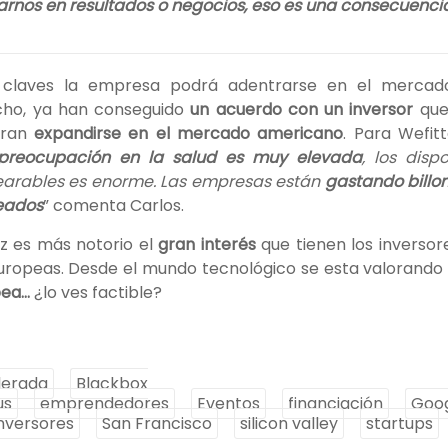
arnos en resultados o negocios, eso es una consecuencia
 claves la empresa podrá adentrarse en el mercado 
cho, ya han conseguido
un acuerdo con un inversor
que
eran
expandirse en el mercado americano
. Para Wefit
 preocupación en la salud es muy elevada
, los dispo
arables es enorme. Las empresas están
gastando billon
eados
” comenta Carlos.
z es más notorio el
gran interés
que tienen los inverso
uropeas. Desde el mundo tecnológico se esta valorand
pea…
¿lo ves factible?
lerada
Blackbox
us
emprendedores
Eventos
financiación
Goog
inversores
San Francisco
silicon valley
startups