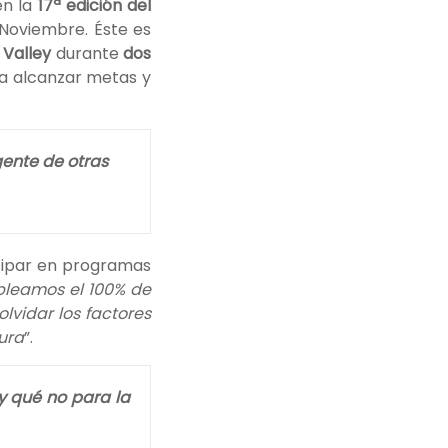
en la
17ª edición del
 Noviembre. Éste es
n Valley
durante
dos
a alcanzar metas y
gente de otras
icipar en programas
leamos el 100% de
vidar los factores
tura
”.
y qué no para la