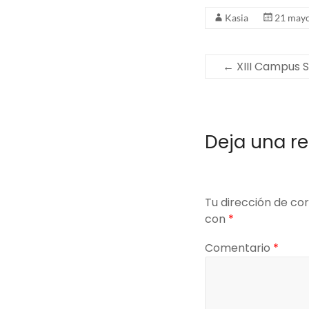
Kasia
21 mayo
←
XIII Campus 
Deja una r
Tu dirección de cor
con
*
Comentario
*