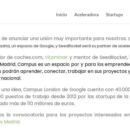
Inicio
Aceleradora
Startups
 de anunciar una unión muy importante para nosotros.
rid, un espacio de Google, y SeedRocket será su partner de acele
dor de coches.com,
VitaminaK
y mentor de SeedRocket,
Madrid. Campus es un espacio por y para los emprended
podrán aprender, conectar, trabajar en sus proyectos 
rnacional.
s una idea, Campus London de Google cuenta con 40.00
0 puestos de trabajo desde 2012 por las startups de la
do más de 110 millones de euros.
s la convocatoria para los proyectos interesados en
 Madrid.