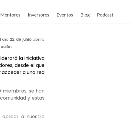
Mentores
Inversores
Eventos
Blog
Podcast
El día
22 de junio
abrirá
.
ración
liderará la iniciativa
ores, desde el que
y acceder a una red
0 miembros, se han
 comunidad y estas
 aplicar a nuestro