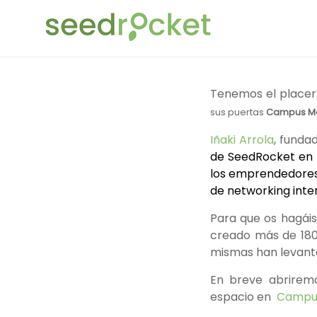
Saltar
SeedRocket
al
contenido
La
primera
aceleradora
Tenemos el placer
que
sus puertas
Campus Mad
nació
Iñaki Arrola
, funda
en
de SeedRocket en 
España
los emprendedores 
para
de networking inte
startups
TIC
Para que os hagái
en
creado más de 180
fase
mismas han levanta
inicial
En breve abriremo
espacio en
Campus