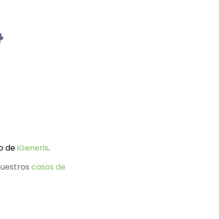
yo de
iGeneris
.
nuestros
casos de