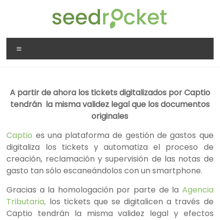
Saltar
al
contenido
SeedRocket
Menú
La
primera
aceleradora
A partir de ahora los tickets digitalizados por Captio
que
tendrán la misma validez legal que los documentos
nació
originales
en
España
Captio
es una plataforma de gestión de gastos que
para
digitaliza los tickets y automatiza el proceso de
startups
creación, reclamación y supervisión de las notas de
TIC
gasto tan sólo escaneándolos con un smartphone.
en
fase
Gracias a la homologación por parte de la
Agencia
inicial
Tributaria,
los tickets que se digitalicen a través de
Captio tendrán la misma validez legal y efectos