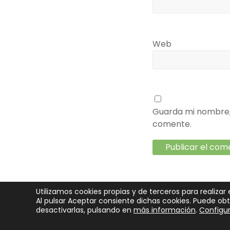
Web
Guarda mi nombre, 
comente.
Utilizamos cookies propias y de terceros para realizar 
Al pulsar Aceptar consiente dichas cookies. Puede o
Copyright © 2026
SeedRocket
. Todos los derechos reservado
desactivarlas, pulsando en
más información
.
Configur
Funciona con:
WordPress
.