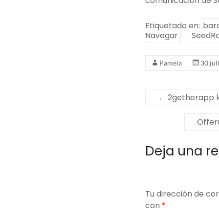
comunicación de So
Etiquetado en:
bar
Navegar
SeedR
Pamela
30 jul
←
2getherapp l
Offer
Deja una r
Tu dirección de cor
con
*