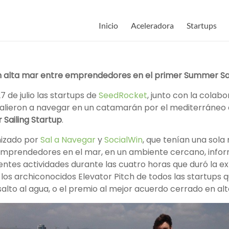
Inicio
Aceleradora
Startups
 alta mar entre emprendedores en el primer Summer Sai
 de julio las startups de
SeedRocket
, junto con la colab
 salieron a navegar en un catamarán por el mediterráneo 
Sailing Startup
.
nizado por
Sal a Navegar
y
SocialWin
, que tenían una sola
mprendedores en el mar, en un ambiente cercano, inform
entes actividades durante las cuatro horas que duró la ex
os archiconocidos Elevator Pitch de todos las startups q
alto al agua, o el premio al mejor acuerdo cerrado en al