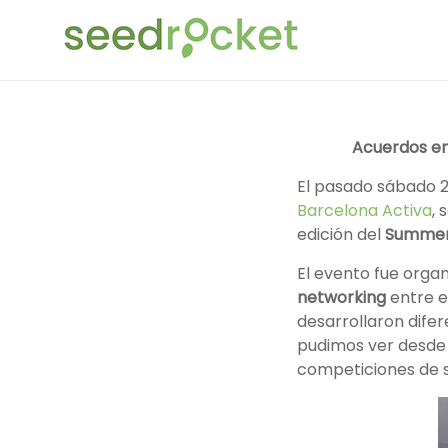
Saltar
SeedRocket
al
contenido
La
primera
aceleradora
Acuerdos en
que
nació
El pasado sábado 27
en
Barcelona Activa
,
España
edición del
Summer 
para
startups
El evento fue orga
TIC
networking
entre e
en
desarrollaron difer
fase
pudimos ver desde l
inicial
competiciones de s