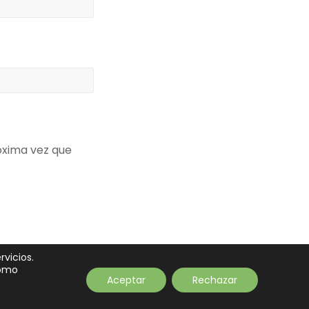
óxima vez que
rvicios.
como
Aceptar
Rechazar
tacto
Newsletter
Aviso legal
Privacidad
Cookies
Financiación