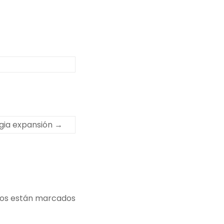
egia expansión
→
ios están marcados