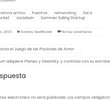
cialWin.
celona activa
Eventos
networking
Sal a
ocket
socialwin
Summer Saling Startup
io, 2013
Eventos
,
SeedRocket
No hay comentarios
anza el Juego de las Pociones de Amor
um adquiere Planeo y Destinity, y continúa con su estrat
espuesta
reo electrónico no será publicada.
Los campos obligator