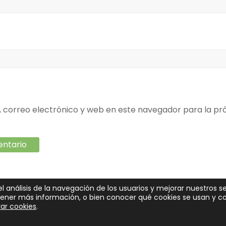
correo electrónico y web en este navegador para la pr
el análisis de la navegación de los usuarios y mejorar nuestros se
btener más información, o bien conocer qué cookies se usan y 
s. Tema
Spacious
de ThemeGrill.
ar cookies
.
Partners
Preguntas frecuentes
¿Eres inversor?
Con