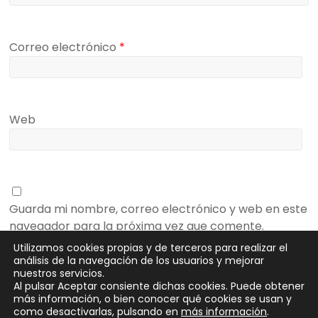
Correo electrónico
*
Web
Guarda mi nombre, correo electrónico y web en este
navegador para la próxima vez que comente.
Utilizamos cookies propias y de terceros para realizar el
análisis de la navegación de los usuarios y mejorar
nuestros servicios.
Al pulsar Aceptar consiente dichas cookies. Puede obtener
más información, o bien conocer qué cookies se usan y
como desactivarlas, pulsando en
más información
.