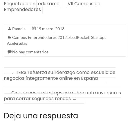
Etiquetado en:
edukame
VII Campus de
Emprendedores
Pamela
19 marzo, 2013
Campus Emprendedores 2012
,
SeedRocket
,
Startups
Aceleradas
No hay comentarios
←
IEBS refuerza su liderazgo como escuela de
negocios íntegramente online en España
Cinco nuevas startups se miden ante inversores
para cerrar segundas rondas
→
Deja una respuesta