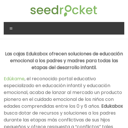
Saltar
al
contenido
SeedRocket
Menú
La
primera
aceleradora
Las cajas Edukabox ofrecen soluciones de educación
que
emocional a los padres y madres para todas las
nació
etapas del desarrollo infantil.
en
España
Edúkame
, el reconocido portal educativo
para
especializado en educación infantil y educación
startups
emocional, acaba de lanzar al mercado un producto
TIC
pionero en el cuidado emocional de los niños con
en
edades comprendidas entre los 0 y 6 años.
Edukabox
fase
busca dotar de recursos y soluciones a los padres
inicial
durante las etapas más conflictivas de sus hijos
pequeños y ofrece respuesta a “conflictos” tales