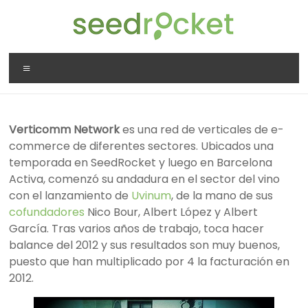
Saltar
al
contenido
SeedRocket
Menú
La
primera
aceleradora
Verticomm Network
es una red de verticales de e-
que
commerce de diferentes sectores. Ubicados una
nació
temporada en SeedRocket y luego en Barcelona
en
Activa, comenzó su andadura en el sector del vino
España
con el lanzamiento de
Uvinum
, de la mano de sus
para
cofundadores
Nico Bour, Albert López y Albert
startups
García. Tras varios años de trabajo, toca hacer
TIC
balance del 2012 y sus resultados son muy buenos,
en
puesto que han multiplicado por 4 la facturación en
fase
2012.
inicial