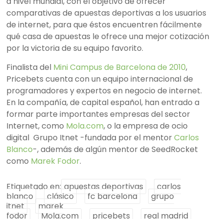
a nivel mundial, con el objetivo de ofrecer
comparativas de apuestas deportivas a los usuarios
de internet, para que éstos encuentren fácilmente
qué casa de apuestas le ofrece una mejor cotización
por la victoria de su equipo favorito.
Finalista del
Mini Campus de Barcelona de 2010
,
Pricebets cuenta con un equipo internacional de
programadores y expertos en negocio de internet.
En la compañía, de capital español, han entrado a
formar parte importantes empresas del sector
Internet, como
Mola.com
, o la empresa de ocio
digital Grupo Itnet -fundada por el mentor
Carlos
Blanco
-, además de algún mentor de SeedRocket
como
Marek Fodor
.
Etiquetado en:
apuestas deportivas
carlos
blanco
clásico
fc barcelona
grupo
itnet
marek
fodor
Mola.com
pricebets
real madrid