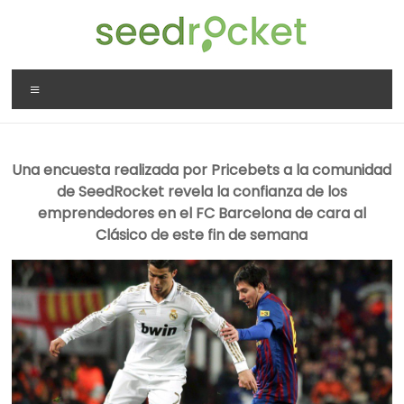
Saltar
al
contenido
SeedRocket
Menú
La
primera
aceleradora
Una encuesta realizada por Pricebets a la comunidad
que
de SeedRocket revela la confianza de los
nació
emprendedores en el FC Barcelona de cara al
en
Clásico de este fin de semana
España
para
startups
TIC
en
fase
inicial