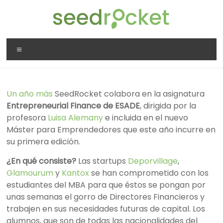
Saltar
al
contenido
SeedRocket
Menú
La
primera
aceleradora
Un año más
SeedRocket colabora en la asignatura
que
Entrepreneurial Finance de ESADE
, dirigida por la
nació
profesora
Luisa Alemany
e incluida en el nuevo
en
Máster para Emprendedores que este año incurre en
España
su primera edición.
para
startups
¿En qué consiste?
Las startups
Deporvillage
,
TIC
Glamourum
y
Kantox
se han comprometido con los
en
estudiantes del MBA para que éstos se pongan por
fase
unas semanas el gorro de Directores Financieros y
inicial
trabajen en sus necesidades futuras de capital. Los
alumnos, que son de todas las nacionalidades del