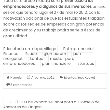
Todo este arduo trabajo será
presentado a los
emprendedores y a algunos de sus inversores
en una
sesión que tendrá lugar el 27 de marzo 2012, con la
motivación adicional de que los estudiantes trabajan
sobre casos reales de empresas con gran potencial
de crecimiento y su trabajo podrá serle a éstas de
gran utilidad.
Etiquetado en:
deporvillage
Entrepreneurial
Finance
Esade
glamourum
juan
margenat
kantox
master para
emprendedores
plan financiero
startups
Pamela
7 febrero, 2012
Eventos
,
SeedRocket
6 comentarios
←
El CEO de Zyncro se incorpora al Consejo de
Asesores de Ongest