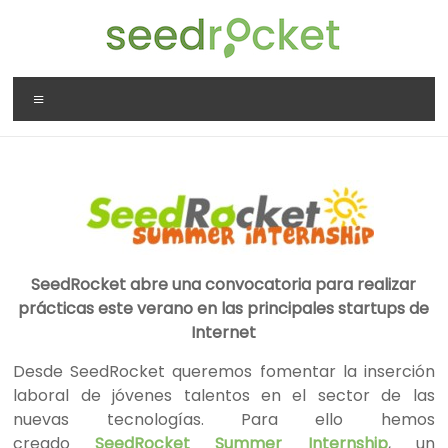
Saltar
al
contenido
SeedRocket
Menú
La
primera
aceleradora
que
nació
en
España
SeedRocket abre una convocatoria para realizar
para
prácticas este verano en las principales startups de
startups
Internet
TIC
en
Desde SeedRocket queremos fomentar la inserción
fase
laboral de jóvenes talentos en el sector de las
inicial
nuevas tecnologías. Para ello hemos
creado
SeedRocket Summer Internship
, un