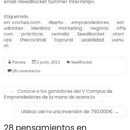
email «SeedRocket Summer Internship».
Etiquetado
en:
coches.com
diseño
emprendedores
est
udiantes
idealista
marketing
negocio
offe
rum
prácticas
rentalia
SeedRocket
start
ups
thecocktail
toprural
usabilidad
uvinu
m
Pamela
2 junio, 2011
SeedRocket
28 comentarios
←
Conoce a los ganadores del V Campus de
Emprendedores de la mano de acens.tv
Ulabox cierra una inversión de 750.000€
→
28 pensamientos en