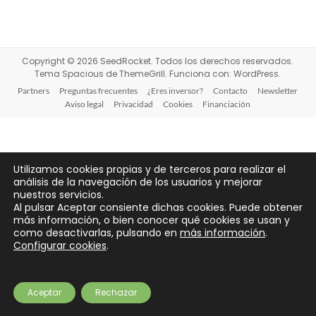
Copyright © 2026
SeedRocket
. Todos los derechos reservados.
Tema
Spacious
de ThemeGrill. Funciona con:
WordPress
.
Partners
Preguntas frecuentes
¿Eres inversor?
Contacto
Newsletter
Aviso legal
Privacidad
Cookies
Financiación
Utilizamos cookies propias y de terceros para realizar el
análisis de la navegación de los usuarios y mejorar
nuestros servicios.
Al pulsar Aceptar consiente dichas cookies. Puede obtener
más información, o bien conocer qué cookies se usan y
como desactivarlas, pulsando en
más información
.
Configurar cookies
.
Aceptar
Rechazar