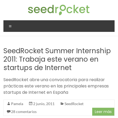
Saltar
al
contenido
SeedRocket
Menú
La
primera
aceleradora
SeedRocket Summer Internship
que
nació
2011: Trabaja este verano en
en
startups de Internet
España
para
SeedRocket abre una convocatoria para realizar
startups
prácticas este verano en las principales empresas
TIC
startups de Internet en España
en
fase
Pamela
2 junio, 2011
SeedRocket
inicial
Leer más
28 comentarios