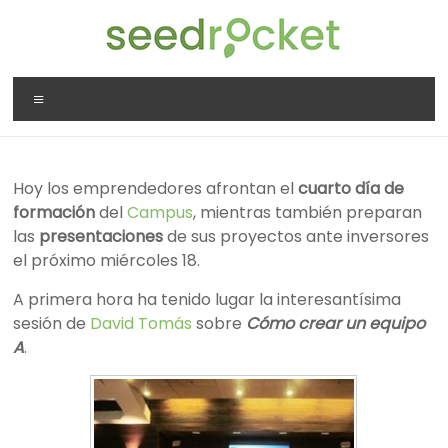
Saltar
al
contenido
SeedRocket
Menú
La
primera
aceleradora
Hoy los emprendedores afrontan el
cuarto día de
que
formación
del
Campus
, mientras también preparan
nació
las
presentaciones
de sus proyectos ante inversores
en
el próximo miércoles 18.
España
para
A primera hora ha tenido lugar la interesantísima
startups
sesión de
David Tomás
sobre
Cómo crear un equipo
TIC
A
.
en
fase
inicial