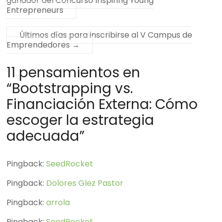
ganador del Concurso Inspiring Young
Entrepreneurs
Últimos días para inscribirse al V Campus de
Emprendedores
→
11 pensamientos en
“
Bootstrapping vs.
Financiación Externa: Cómo
escoger la estrategia
adecuada
”
Pingback:
SeedRocket
Pingback:
Dolores Glez Pastor
Pingback:
arrola
Pingback:
SeedRocket