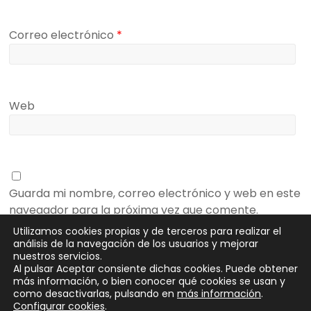
Correo electrónico
*
Web
Guarda mi nombre, correo electrónico y web en este
navegador para la próxima vez que comente.
Utilizamos cookies propias y de terceros para realizar el
análisis de la navegación de los usuarios y mejorar
nuestros servicios.
Al pulsar Aceptar consiente dichas cookies. Puede obtener
más información, o bien conocer qué cookies se usan y
como desactivarlas, pulsando en
más información
.
Configurar cookies
.