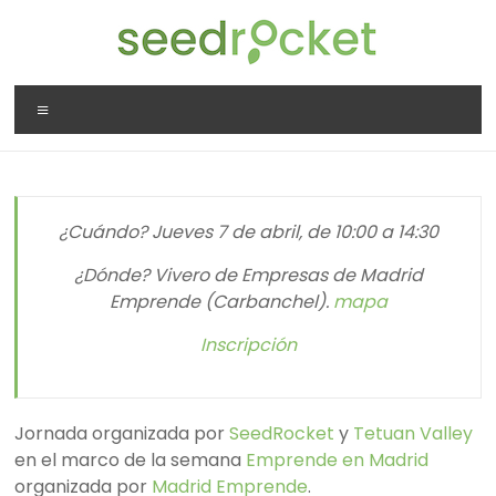
Saltar
al
contenido
SeedRocket
Menú
La
primera
aceleradora
que
¿Cuándo? Jueves 7 de abril, de 10:00 a 14:30
nació
en
¿Dónde? Vivero de Empresas de Madrid
España
Emprende (Carbanchel).
mapa
para
Inscripción
startups
TIC
en
fase
Jornada organizada por
SeedRocket
y
Tetuan Valley
inicial
en el marco de la semana
Emprende en Madrid
organizada por
Madrid Emprende
.