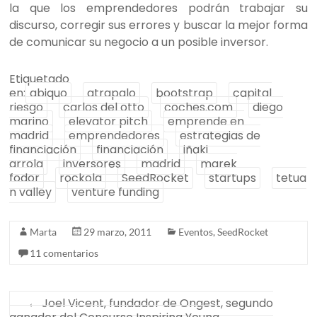
la que los emprendedores podrán trabajar su
discurso, corregir sus errores y buscar la mejor forma
de comunicar su negocio a un posible inversor.
Etiquetado
en:
abiquo
atrapalo
bootstrap
capital
riesgo
carlos del otto
coches.com
diego
marino
elevator pitch
emprende en
madrid
emprendedores
estrategias de
financiación
financiación
iñaki
arrola
inversores
madrid
marek
fodor
rockola
SeedRocket
startups
tetua
n valley
venture funding
Marta
29 marzo, 2011
Eventos
,
SeedRocket
11 comentarios
←
Joel Vicent, fundador de Ongest, segundo