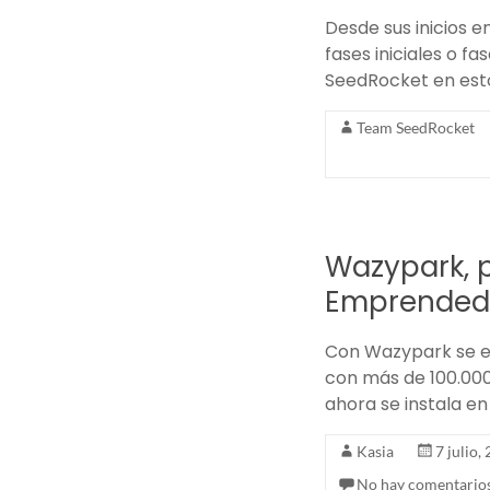
Desde sus inicios 
fases iniciales o f
SeedRocket en est
Team SeedRocket
Wazypark, 
Emprended
Con Wazypark se es
con más de 100.000
ahora se instala e
Kasia
7 julio,
No hay comentario