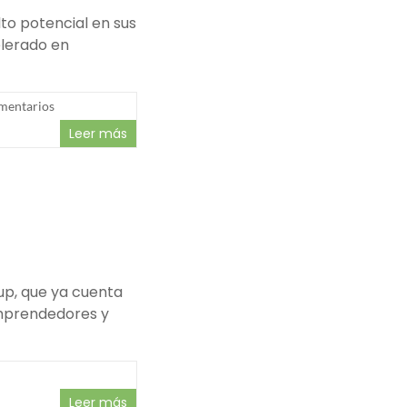
to potencial en sus
elerado en
mentarios
Leer más
up, que ya cuenta
Emprendedores y
Leer más