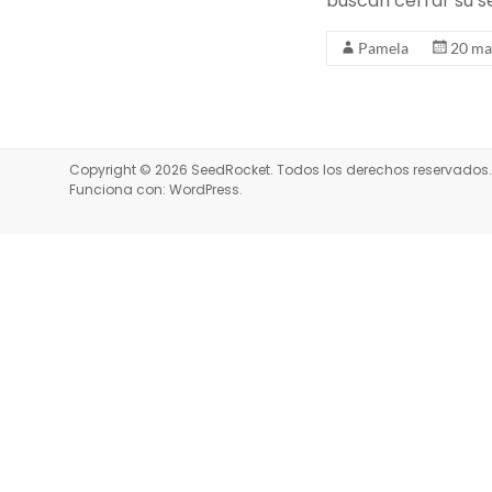
buscan cerrar su s
Pamela
20 ma
Copyright © 2026
SeedRocket
. Todos los derechos reservado
Funciona con:
WordPress
.