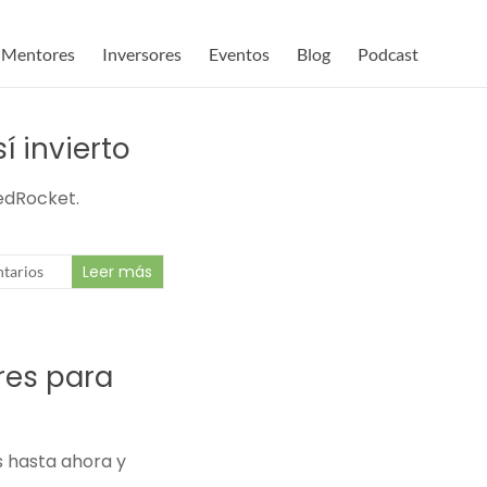
Mentores
Inversores
Eventos
Blog
Podcast
í invierto
eedRocket.
Leer más
tarios
res para
s hasta ahora y