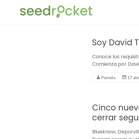
Saltar
SeedRocket
al
contenido
La
primera
aceleradora
Soy David T
que
nació
Conoce los requisit
en
Comienza por Davi
España
para
Pamela
17 abr
startups
TIC
en
Cinco nuev
fase
inicial
cerrar seg
Blueknow, Deporvill