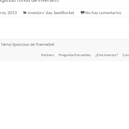
egunda ronda de inversión.
rzo, 2013
investors' day
,
SeedRocket
No hay comentarios
s. Tema
Spacious
de ThemeGrill.
Partners
Preguntas frecuentes
¿Eres inversor?
Con