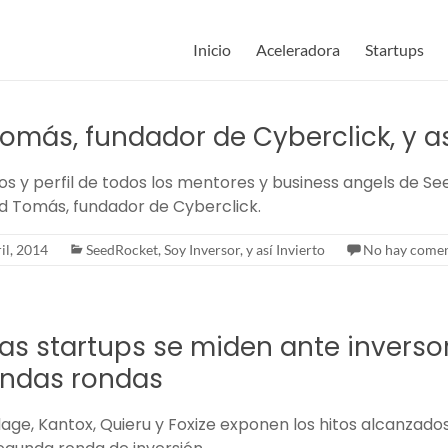
Inicio
Aceleradora
Startups
omás, fundador de Cyberclick, y as
os y perfil de todos los mentores y business angels de S
d Tomás, fundador de Cyberclick.
il, 2014
SeedRocket
,
Soy Inversor, y así Invierto
No hay comen
as startups se miden ante inverso
undas rondas
age, Kantox, Quieru y Foxize exponen los hitos alcanzado