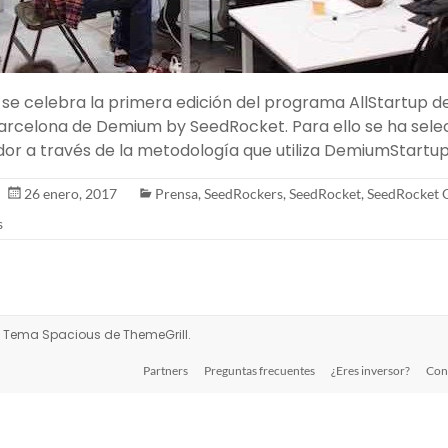
 se celebra la primera edición del programa AllStartup 
arcelona de Demium by SeedRocket. Para ello se ha sele
r a través de la metodología que utiliza DemiumStartup
26 enero, 2017
Prensa
,
SeedRockers
,
SeedRocket
,
SeedRocket 
s
s. Tema
Spacious
de ThemeGrill.
Partners
Preguntas frecuentes
¿Eres inversor?
Con