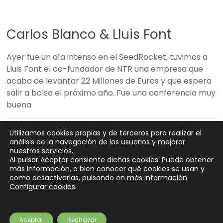
Carlos Blanco & Lluis Font
Ayer fue un día intenso en el SeedRocket, tuvimos a
Lluis Font el co-fundador de NTR una empresa que
acaba de levantar 22 Millones de Euros y que espera
salir a bolsa el próximo año. Fue una conferencia muy
buena
jesus
12 julio, 2008
Campus Emprendedores 2008
Utilizamos cookies propias y de terceros para realizar el
Leer más
análisis de la navegación de los usuarios y mejorar
No hay comentarios
nuestros servicios.
Al pulsar Aceptar consiente dichas cookies. Puede obtener
más información, o bien conocer qué cookies se usan y
como desactivarlas, pulsando en
más información
.
Configurar cookies
.
Copyright © 2026
SeedRocket
. Todos los derechos reservados.
Tema
Spacious
de ThemeGrill. Funciona con:
WordPress
.
Partners
Preguntas frecuentes
¿Eres inversor?
Contacto
Newsletter
Aceptar
Rechazar