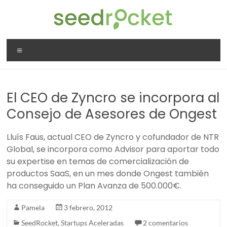
Saltar
al
contenido
SeedRocket
Menú
La
primera
aceleradora
El CEO de Zyncro se incorpora al
que
nació
Consejo de Asesores de Ongest
en
España
Lluís Faus, actual CEO de Zyncro y cofundador de NTR
para
Global, se incorpora como Advisor para aportar todo
startups
su expertise en temas de comercialización de
TIC
productos SaaS, en un mes donde Ongest también
en
ha conseguido un Plan Avanza de 500.000€.
fase
inicial
Pamela
3 febrero, 2012
SeedRocket
,
Startups Aceleradas
2 comentarios