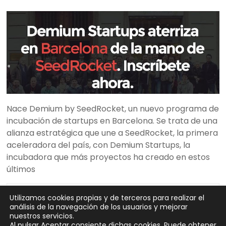
Nace Demium by SeedRocket, un nuevo programa de
incubación de startups en Barcelona. Se trata de una
alianza estratégica que une a SeedRocket, la primera
aceleradora del país, con Demium Startups, la
incubadora que más proyectos ha creado en estos
últimos
Team SeedRocket
20 diciembre, 2016
Utilizamos cookies propias y de terceros para realizar el
Leer más
Prensa
,
SeedRocket
No hay comentarios
análisis de la navegación de los usuarios y mejorar
nuestros servicios.
Al pulsar Aceptar consiente dichas cookies. Puede obtener