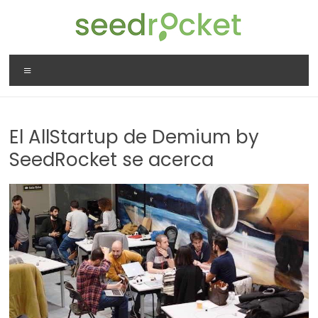
Saltar
al
contenido
SeedRocket
Menú
La
primera
aceleradora
El AllStartup de Demium by
que
nació
SeedRocket se acerca
en
España
para
startups
TIC
en
fase
inicial