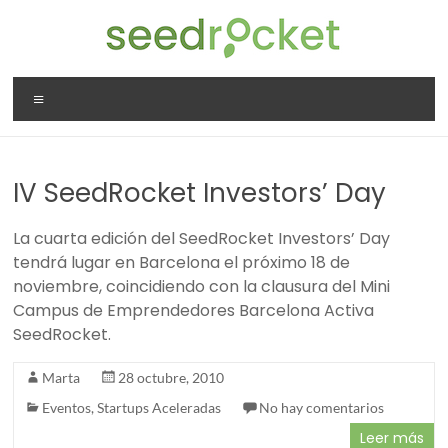
Saltar
al
contenido
SeedRocket
Menú
La
primera
aceleradora
IV SeedRocket Investors’ Day
que
nació
La cuarta edición del SeedRocket Investors’ Day
en
tendrá lugar en Barcelona el próximo 18 de
España
noviembre, coincidiendo con la clausura del Mini
para
Campus de Emprendedores Barcelona Activa
startups
SeedRocket.
TIC
en
Marta
28 octubre, 2010
fase
inicial
Eventos
,
Startups Aceleradas
No hay comentarios
Leer más