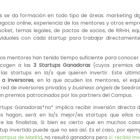
 se da formación en todo tipo de áreas: marketing digi
egocio online, experiencia de los mentores y otros em
cket, temas legales, de pactos de socios, de RRHH, equ
ividuales con cada startup para trabajar directament
 los mentores han tenido tiempo suficiente para conocer 
escogen a las
3 Startups Ganadoras
(cuyos premios de
las startups en la/s que quieren invertir. Este último
 a Inversores
, en la que acuden los mentores, el equ
red de inversores privados y
business angels
de Seedroc
n premios patrocinados por los partners del Campus.
rtups Ganadoras*no* implica recibir inversión directa 
os hagan, será en la/s mejor/es startups que ellos 
re las finalistas. Si bien es cierto que en muchos cas
up invertida puede que no sea así. Es el caso, por ejem
ampus de Madrid
, no resultó ganadora pero
sí recibió in