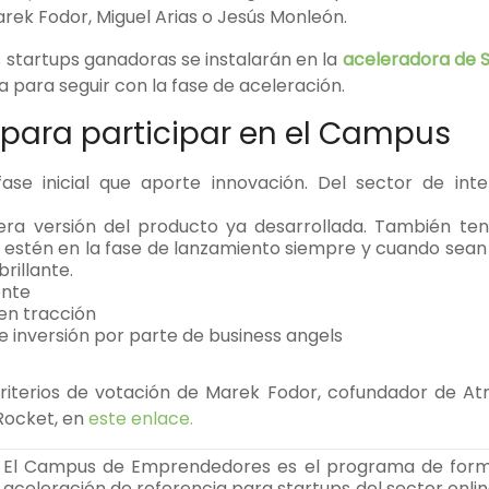
k Fodor, Miguel Arias o Jesús Monleón.
s startups ganadoras se instalarán en la
aceleradora de 
 para seguir con la fase de aceleración.
 para participar en el Campus
ase inicial que aporte innovación. Del sector de inter
ra versión del producto ya desarrollada. También t
 estén en la fase de lanzamiento siempre y cuando sean
rillante.
ente
n tracción
 inversión por parte de business angels
riterios de votación de Marek Fodor, cofundador de At
Rocket, en
este enlace.
El Campus de Emprendedores es el programa de forma
aceleración de referencia para startups del sector online