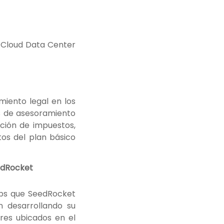
e Cloud Data Center
iento legal en los
es de asesoramiento
dación de impuestos,
os del plan básico
edRocket
ups que SeedRocket
n desarrollando su
res ubicados en el