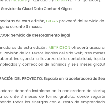
 de sus
masters
(1º ganador) y
cursos
(2º + 3º ganador).
Servicio de Cloud Data Center 4 Gigas
anadoras de esta edición,
GIGAS
proveerá del servicio d
alguno durante 6 meses.
SON: Servicio de asesoramiento legal
anadoras de esta edición,
METRICSON
ofrecerá asesoram
s: Revisión de los textos legales del sitio web; tres mes
laboral, incluyendo la llevanza de la contabilidad, liqui
empleados y confección de nóminas y seis meses gratuit
ACIÓN DEL PROYECTO: Espacio en la aceleradora de Se
nadoras deberán instalarse en la aceleradora de start
a durante 3 meses de forma gratuita, donde seguirá
hando todas las sinergias con el resto de emprendedo