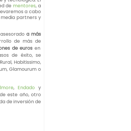
red de
mentores
, a
llevaremos a cabo
 media partners y
s asesorado
a más
rrollo de más de
lones de euros
en
asos de éxito, se
ral, Habitissimo,
inum, Glamourum o
lmore
,
Endado
y
de este año, otro
a de inversión de