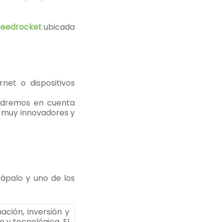
Seedrocket
ubicada
net o dispositivos
endremos en cuenta
 muy innovadores y
rápalo y uno de los
ción, inversión y
 y tecnológica. El