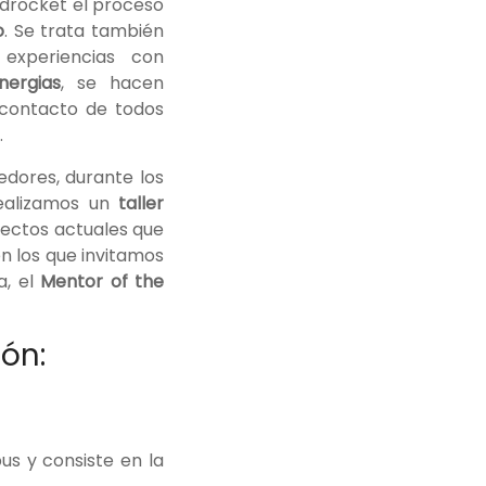
edrocket el proceso
o
. Se trata también
experiencias con
inergias
, se hacen
 contacto de todos
.
dores, durante los
realizamos un
taller
yectos actuales que
en los que invitamos
a, el
Mentor of the
ón:
s y consiste en la