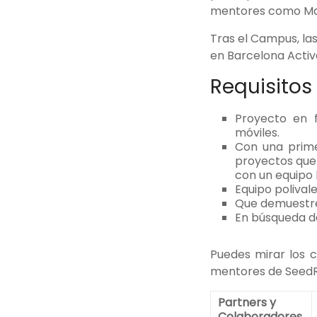
mentores como Mare
Tras el Campus, la
en Barcelona Activa
Requisitos
Proyecto en f
móviles.
Con una prime
proyectos que
con un equipo b
Equipo polival
Que demuestre
En búsqueda de
Puedes mirar los c
mentores de Seed
Partners y
Colaboradores