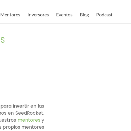
Mentores
Inversores
Eventos
Blog
Podcast
PS
para invertir
en las
mos en SeedRocket.
uestros
mentores
y
s propios mentores