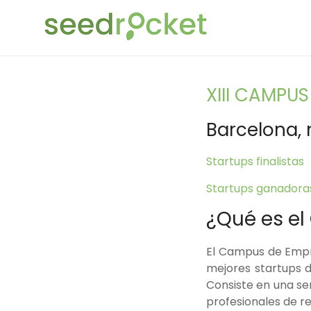
Saltar
SeedRocket
al
contenido
La
primera
aceleradora
XIII CAMPU
que
nació
Barcelona,
en
España
Startups finalistas
para
startups
Startups ganadora
TIC
¿Qué es e
en
fase
El Campus de Emp
inicial
mejores startups 
Consiste en una s
profesionales de re