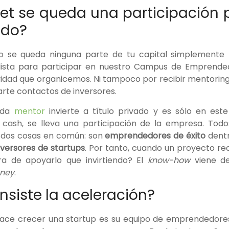
t se queda una participación p
ado?
o se queda ninguna parte de tu capital simplemente 
lista para participar en nuestro Campus de Emprended
vidad que organicemos. Ni tampoco por recibir mentoring
arte contactos de inversores.
ada
mentor
invierte a título privado y es sólo en est
 cash, se lleva una participación de la empresa. Tod
 dos cosas en común: son
emprendedores de éxito
dentr
versores de startups
. Por tanto, cuando un proyecto re
 de apoyarlo que invirtiendo? El
know-how
viene de
ney
.
nsiste la aceleración?
ace crecer una startup es su equipo de emprendedores