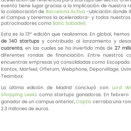
evento tiene lugar gracias a la implicación de nuestra 
la colaboración de
Barcelona Activa
-ubicación donde 
el Campus y tenemos la aceleradora- y todos nuestros
patrocinadores como
Banc Sabadell
.
Esta es la 13º edición que realizamos. En global, hemo
de 140 startups
y contribuido al lanzamiento y desa
cuarenta
, en las cuales se ha invertido más de
27 mil
diferentes rondas de financiación. Entre nuestros c
encuentras empresas ya consolidadas como Escapada Ru
Kantox, Marfeel, Offerum, Webphone, Deporvillage, Uv
Teambox.
La última edición de Madrid concluyó con
Lord Wi
Shopping Leeks
como startups ganadoras. En febrero 
ganador de un campus anterior,
Captio
cerraba una rond
2.3 millones de euros.