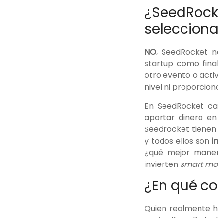
¿SeedRocke
seleccion
NO
, SeedRocket n
startup como fina
otro evento o acti
nivel ni proporcion
En SeedRocket c
aportar dinero en
Seedrocket tienen
y todos ellos son
in
¿qué mejor manera
invierten
smart mo
¿En qué co
Quien realmente h