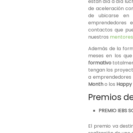
están día a día lu
de aceleración co
de ubicarse en 
emprendedores e
contactos que pue
nuestros
mentores
Además de la form
meses en los que
formativo
totalmen
tengan los proyect
a emprendedores d
Month
o los
Happy 
Premios de
PREMIO IEBS S
El premio va dest