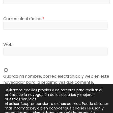
Correo electrónico
*
Web
Guarda mi nombre, correo electrónico y web en este
navegador para la próxima vez que comente.
Utilizamos cookies propias y de terceros para realizar el
análisis de la navegación de los usuarios y mejorar
nuestros servicios.
Al pulsar Aceptar consiente dichas cookies. Puede obtener
más información, o bien conocer qué cookies se usan y
como desactivarlas, pulsando en
más información
.