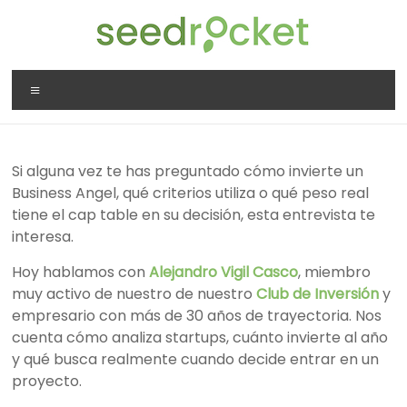
Saltar
al
contenido
SeedRocket
Menú
La
primera
aceleradora
Si alguna vez te has preguntado cómo invierte un
que
Business Angel, qué criterios utiliza o qué peso real
nació
tiene el cap table en su decisión, esta entrevista te
en
interesa.
España
para
Hoy hablamos con
Alejandro Vigil Casco
, miembro
startups
muy activo de nuestro de nuestro
Club de Inversión
y
TIC
empresario con más de 30 años de trayectoria. Nos
en
cuenta cómo analiza startups, cuánto invierte al año
fase
y qué busca realmente cuando decide entrar en un
inicial
proyecto.