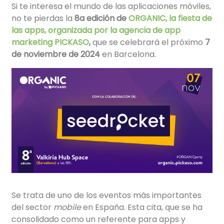
Si te interesa el mundo de las aplicaciones móviles,
no te pierdas la
8a edición
de
ORGANIC, la fiesta de
las apps, organizada por la agencia de app
marketing PICKASO
,
que se celebrará el
próximo
7
de noviembre de 2024
en
Barcelona.
Se trata de uno de los eventos más importantes
del sector
mobile
en España. Esta cita, que se ha
consolidado como un referente para apps y