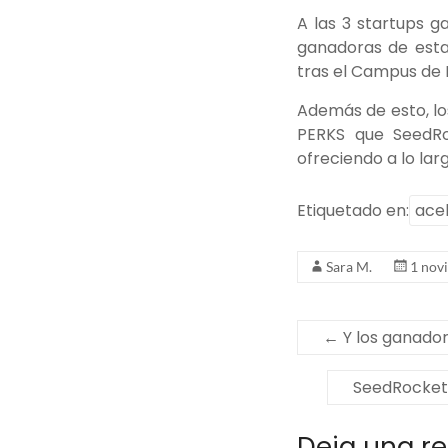
A las 3 startups 
ganadoras de esta 
tras el Campus de E
Además de esto, lo
PERKS que SeedRo
ofreciendo a lo lar
Etiquetado en:
ace
Sara M.
1 nov
←
Y los ganado
SeedRocket 
Deja una r