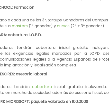
CHOOL: Formación
nado a cada una de las 3 Startups Ganadoras del Campus y
 de sus
masters
(1º ganador) y
cursos
(2º + 3º ganador).
A: cobertura L.O.P.D.
adoras tendrán cobertura inicial gratuita incluyend
 las exigencias legales marcadas por la LOPD: ases
al, comunicaciones legales a la Agencia Española de Pro
la implantación y legalización completa.
ESORES: asesoría laboral
nadoras tendrán
cobertura
inicial gratuita incluyendo
sta en marcha de sociedad, además de asesoría fiscal, con
RK MICROSOFT: paquete valorado en 100.000$