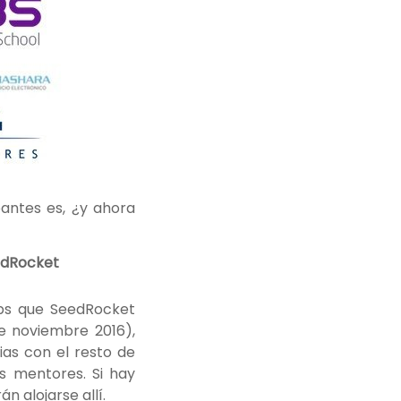
antes es, ¿y ahora
edRocket
ups que SeedRocket
e noviembre 2016),
ias con el resto de
 mentores. Si hay
n alojarse allí.