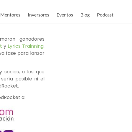
Mentores
Inversores
Eventos
Blog
Podcast
clamaron ganadores
t
y
Lyrics Trainning
.
va fase para lanzar
 socios, a los que
ería posible ni el
dRocket.
edRocket a: